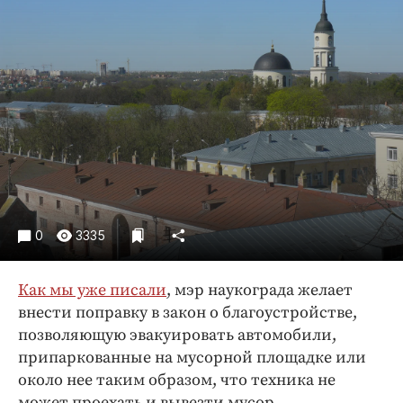
Криминал
Культура
Недвижимость и ЖКХ
Образование
Общество
Погода
Праздники
Происшествия
Спорт
0
3335
Экономика и бизнес
Как мы уже писали
, мэр наукограда желает
ПРОЕКТЫ
внести поправку в закон о благоустройстве,
Блоги
позволяющую эвакуировать автомобили,
Издания
припаркованные на мусорной площадке или
около нее таким образом, что техника не
Медиаперсона
может проехать и вывезти мусор.