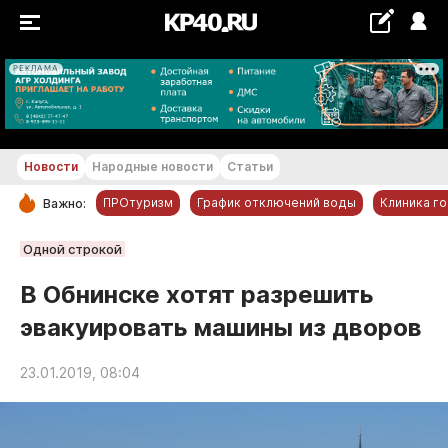
РЕКЛАМА
+22...+23 °С
Новости
Народные новости
Статьи
ПРОтуризм
График отключений воды
Клиника г
Важно:
РУБРИКИ
Одной строкой
Обнинск
В Обнинске хотят разрешить
Новости компаний
эвакуировать машины из дворов
Статьи
Народные новости
23.01.2019, 08:04
Авто и транспорт
Благоустройство