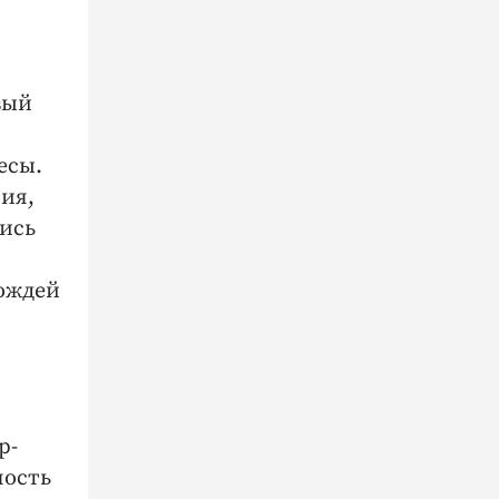
вый
есы.
ния,
лись
вождей
р-
ность