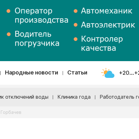
Народные новости
Статьи
+20...+
ик отключений воды
Клиника года
Работодатель г
 Горбачев