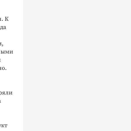
. К
гда
и,
елыми
й
но.
пряли
а
укт