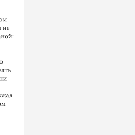
том
ы не
аной:
в
вать
 ни
ружал
ом