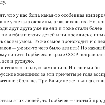
лу.
т, что у нас была какая-то особенная империя
 не угнетала окраины, а развивала их. Но, ко
ди друг друга уже не ели и тоже стали более
 ни любили своих детей и ни носились с ним
ть своим умом. То же самое происходит и с ц
оваков — уж им-то чего было делить? Но кажды
тому винить Горбачева в крахе СССР неправиль
 все и рухнуло.
 антиалкогольную кампанию. Но какими бы
русские женщины за эти три-четыре года вос
ятишек больше. При Ельцине же пьянка стал
ствам этих людей, то Горбачев — чистый прод