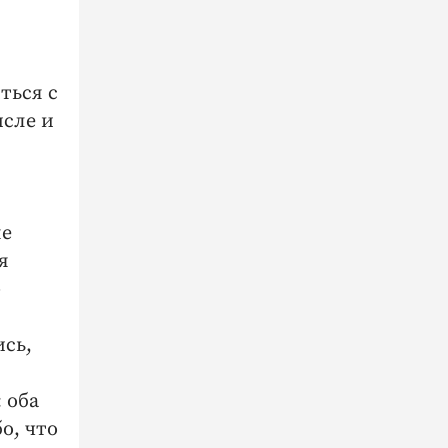
ться с
исле и
не
я
»
ись,
 оба
о, что