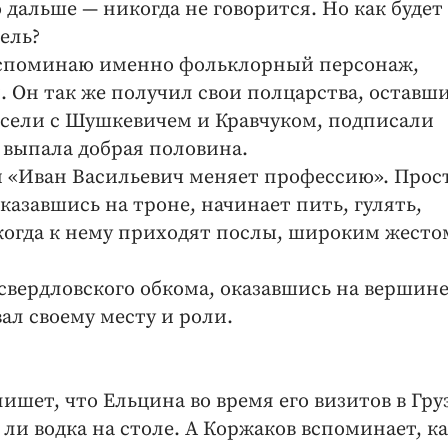
о дальше — никогда не говорится. Но как будет
ель?
 вспоминаю именно фольклорный персонаж,
. Он так же получил свои полцарства, оставш
х сели с Шушкевичем и Кравчуком, подписали
 выпала добрая половина.
м «Иван Васильевич меняет профессию». Прос
азавшись на троне, начинает пить, гулять,
 когда к нему приходят послы, широким жесто
 свердловского обкома, оказавшись на вершин
ал своему месту и роли.
ишет, что Ельцина во время его визитов в Гр
 ли водка на столе. А Коржаков вспоминает, к