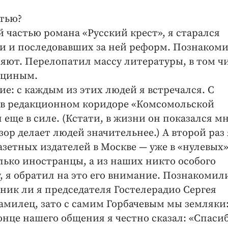
атью?
й частью романа «Русский крест», я старался
и и последовавших за ней реформ. Познакоми
яют. Перелопатил массу литературы, в том ч
ьциным.
е: с каждым из этих людей я встречался. С
 в редакционном коридоре «Комсомольской
 еще в силе. (Кстати, в жизни он показался м
зор делает людей значительнее.) А второй раз 
азетных издателей в Москве — уже в «нулевых
олько иностранцы, а из наших никто особого
, я обратил на это его внимание. Познакомил
ник ли я председателя Гостелерадио Сергея
амилец, зато с самим Горбачевым мы земляки:
онце нашего общения я честно сказал: «Спасиб