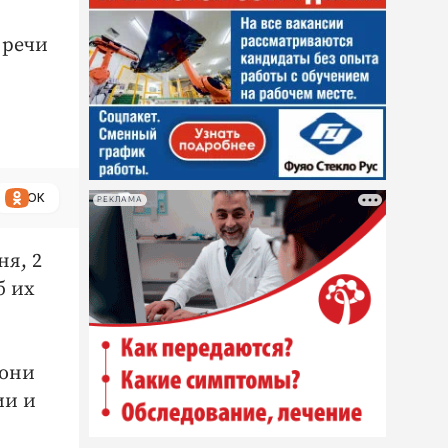
 речи
ОК
РЕКЛАМА
ня, 2
б их
 они
ии и