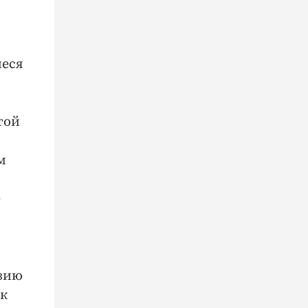
иеся
той
м
е
узию
ак