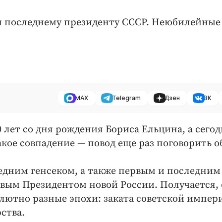
 и последнему президенту СССР. Неюбилейные
MAX
Telegram
Дзен
ВК
 лет со дня рождения Бориса Ельцина, а сегод
акое совпадение — повод еще раз поговорить о
едним генсеком, а также первым и последним
рвым Президентом новой России. Получается,
олютно разные эпохи: заката советской импер
ства.