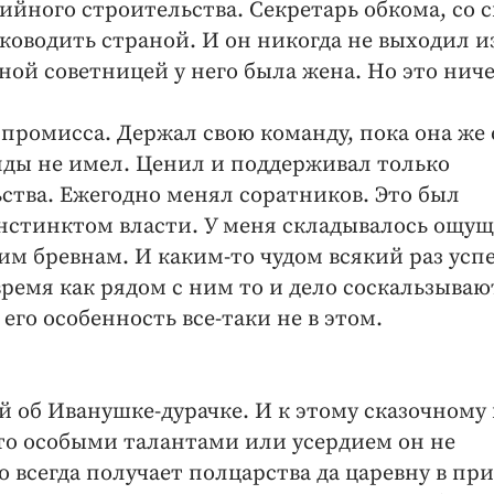
йного строительства. Секретарь обкома, со 
оводить страной. И он никогда не выходил и
вной советницей у него была жена. Но это ниче
промисса. Держал свою команду, пока она же 
нды не имел. Ценил и поддерживал только
ства. Ежегодно менял соратников. Это был
стинктом власти. У меня складывалось ощущ
им бревнам. И каким-то чудом всякий раз усп
 время как рядом с ним то и дело соскальзываю
 его особенность все-таки не в этом.
й об Иванушке-дурачке. И к этому сказочному
то особыми талантами или усердием он не
 всегда получает полцарства да царевну в при