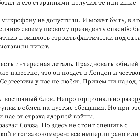
ботал и его стараниями получил те или иные
к микрофону не допустили. И может быть, в э
сияне» своему первому президенту спасибо б
мятник пришлось строить фактически под охр
ыставили пикет.
е есть интересная деталь. Праздновать юбилей 
ло известно, что он поедет в Лондон и чество
 Сергеевича у нас не любят. Причем ни народ,
лил восточный блок. Непропорционально разо
упки в обмен на пустые обещания. Но при эт
 и нас от страха ядерной войны.
 развал Союза. Но здесь не стоит спешить с
акой итог закономерен: все империи рано или