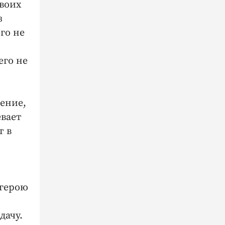
своих
з
го не
его не
ение,
евает
т в
 герою
дачу.