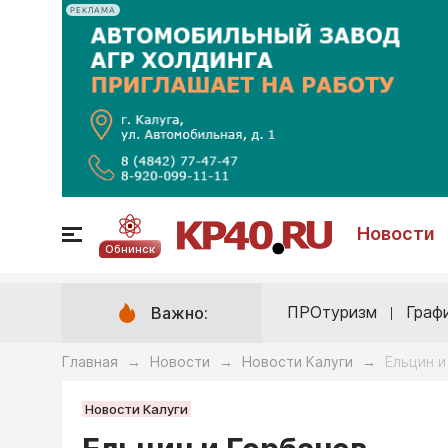
РЕКЛАМА
Новости
Обнинск
ПРОтуризм
Граф
Важно:
Главная
Новости
Новости Калуги
Ельцин и
→
→
→
Новости Калуги