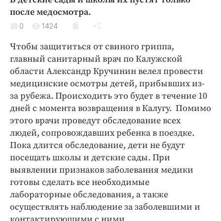
Криминал
после медосмотра.
Культура
0
1424
Недвижимость и ЖКХ
Чтобы защититься от свиного гриппа,
Образование
главный санитарный врач по Калужской
Общество
области Александр Кручинин велел провести
Погода
медицинские осмотры детей, прибывших из-
за рубежа. Происходить это будет в течение 10
Праздники
дней с момента возвращения в Калугу. Помимо
Происшествия
этого врачи проведут обследование всех
Спорт
людей, сопровождавших ребенка в поездке.
Экономика и бизнес
Пока длится обследование, дети не будут
посещать школы и детские сады. При
ПРОЕКТЫ
выявлении признаков заболевания медики
Блоги
готовы сделать все необходимые
лабораторные обследования, а также
Издания
осуществлять наблюдение за заболевшими и
Медиаперсона
контактирующими с ними.