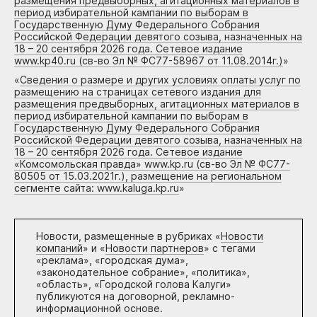
размещения предвыборных, агитационных материалов в
период избирательной кампании по выборам в
Государственную Думу Федерального Собрания
Российской Федерации девятого созыва, назначенных на
18 – 20 сентября 2026 года. Сетевое издание
www.kp40.ru (св-во Эл № ФС77-58967 от 11.08.2014г.)
»
«
Сведения о размере и других условиях оплаты услуг по
размещению на страницах сетевого издания для
размещения предвыборных, агитационных материалов в
период избирательной кампании по выборам в
Государственную Думу Федерального Собрания
Российской Федерации девятого созыва, назначенных на
18 – 20 сентября 2026 года. Сетевое издание
«Комсомольская правда» www.kp.ru (св-во Эл № ФС77-
80505 от 15.03.2021г.), размещение на региональном
сегменте сайта: www.kaluga.kp.ru
»
Новости, размещенные в рубриках «
Новости
компаний
» и «
Новости партнеров
» с тегами
«реклама», «городская дума»,
«законодательное собрание», «политика»,
«область», «Городской голова Калуги»
публикуются на договорной, рекламно-
информационной основе.