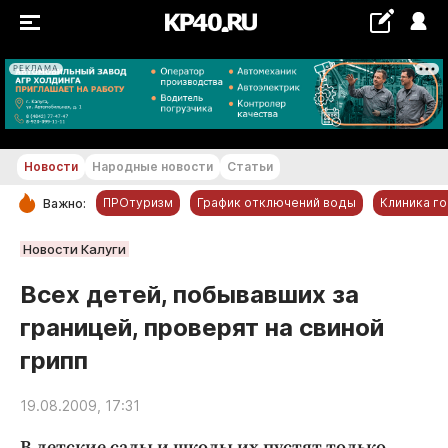
РЕКЛАМА
+29...+30 °С
Новости
Народные новости
Статьи
ПРОтуризм
График отключений воды
Клиника г
Важно:
РУБРИКИ
Новости Калуги
Обнинск
Всех детей, побывавших за
Новости компаний
границей, проверят на свиной
Статьи
грипп
Народные новости
Авто и транспорт
19.08.2009, 17:31
Благоустройство
В детские сады и школы их пустят только