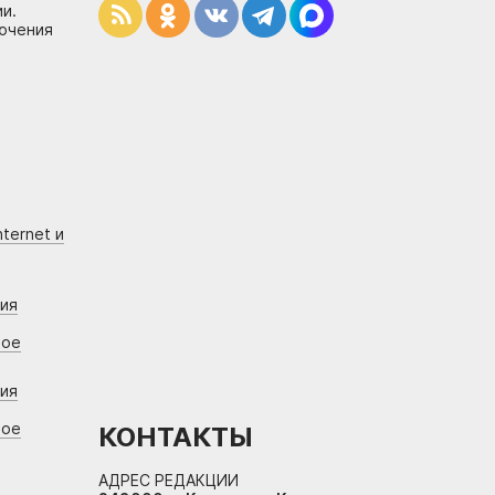
и.
лючения
ternet и
ния
вое
ния
вое
КОНТАКТЫ
АДРЕС РЕДАКЦИИ