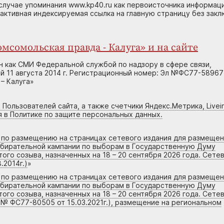
случае упоминания www.kp40.ru как первоисточника информаци
 активная индексируемая ссылка на главную страницу без зак
мсомольская правда - Калуга» и на сайте
н как СМИ Федеральной службой по надзору в сфере связи,
 11 августа 2014 г. Регистрационный номер: Эл №ФС77-58967
– Калуга»
 Пользователей сайта, а также счетчики Яндекс.Метрика, Livein
я в Политике по защите персональных данных.
г по размещению на страницах сетевого издания для размеще
збирательной кампании по выборам в Государственную Думу
го созыва, назначенных на 18 – 20 сентября 2026 года. Сете
.2014г.)
»
г по размещению на страницах сетевого издания для размеще
збирательной кампании по выборам в Государственную Думу
го созыва, назначенных на 18 – 20 сентября 2026 года. Сете
 № ФС77-80505 от 15.03.2021г.), размещение на региональном