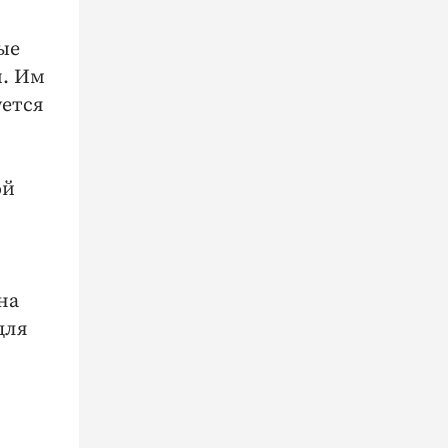
ые
и. Им
уется
ой
на
для