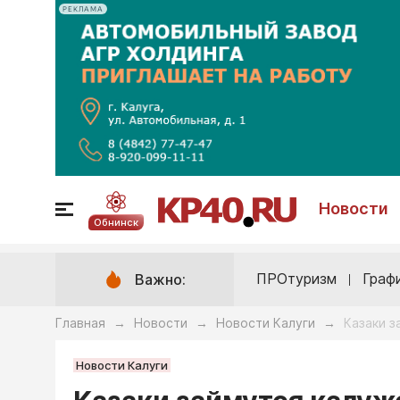
РЕКЛАМА
Новости
Обнинск
ПРОтуризм
Граф
Важно:
Главная
Новости
Новости Калуги
Казаки 
→
→
→
Новости Калуги