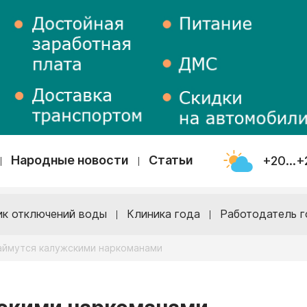
Народные новости
Статьи
+20...+
ик отключений воды
Клиника года
Работодатель г
займутся калужскими наркоманами