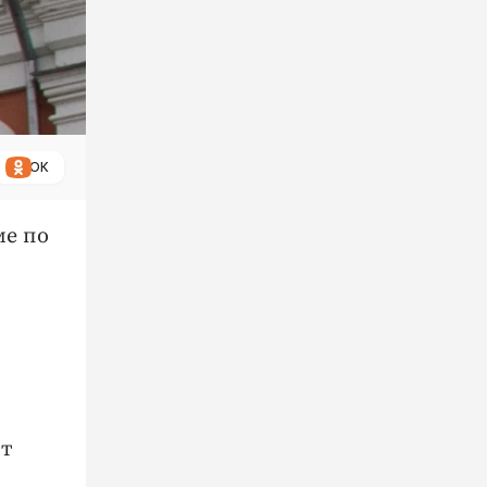
ОК
ме по
ит