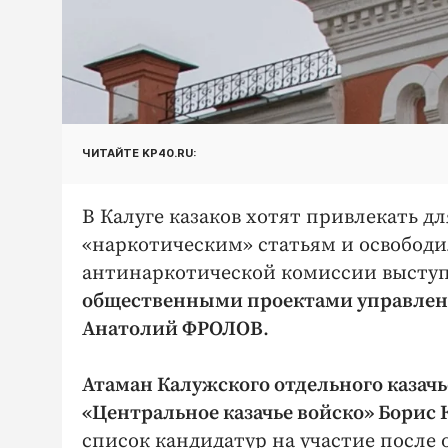
ЧИТАЙТЕ KP40.RU:
В Калуге казаков хотят привлекать д
«наркотическим» статьям и освободил
антинаркотической комиссии высту
общественными проектами управлени
Анатолий ФРОЛОВ
.
Атаман Калужского отдельного казачь
«Центральное казачье войско» Бор
список кандидатур на участие после 