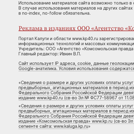
Использование материалов сайта возможно только в 
В случае использования материалов на других сайтах
в no-index, no-follow обязательна.
Реклама в изданиях ООО «Агентство «Ко
Портал Калуги и области www.kp40.ru зарегистрирова
информационных технологий и массовых коммуникаций
Учредитель: ООО «Агентство «Комсомольская правда 
Главный редактор: Ивкин В.П.
Сайт использует IP адреса, cookie, данные геолокации
Google-анатилика. Условия использования содержатс
«
Сведения о размере и других условиях оплаты услу
предвыборных, агитационных материалов в период и
Федерального Собрания Российской Федерации девято
издание www.kp40.ru (св-во Эл № ФС77-58967 от 11.08
«
Сведения о размере и других условиях оплаты услу
предвыборных, агитационных материалов в период и
Федерального Собрания Российской Федерации девято
издание «Комсомольская правда» www.kp.ru (св-во Эл
сегменте сайта: www.kaluga.kp.ru
»