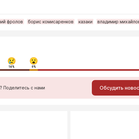
лий фролов
борис комисаренков
казаки
владимир михайло
14%
0%
Обсудить ново
ь? Поделитесь с нами