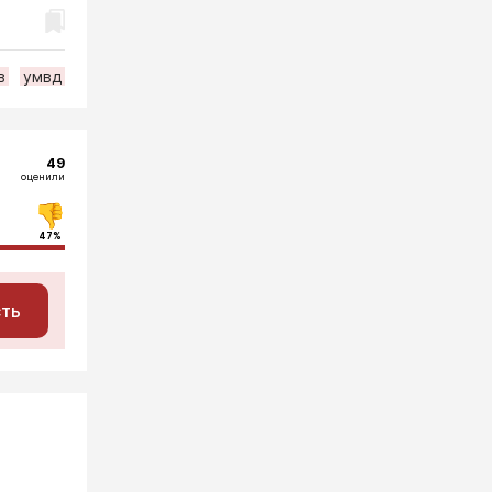
в
умвд
49
оценили
47%
сть