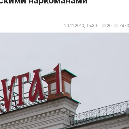
жскими наркоманами
20.11.2013, 15:30
20
7473