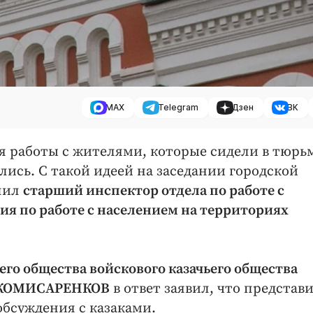
MAX
Telegram
Дзен
ВК
ля работы с жителями, которые сидели в тюрь
ись. С такой идеей на заседании городской
пил
старший инспектор отдела по работе с
я по работе с населением на территориях
его общества войскового казачьего общества
ис КОМИСАРЕНКОВ
в ответ заявил, что представ
обсуждения с казаками.