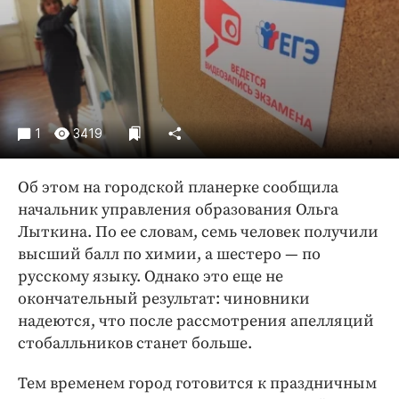
Криминал
Культура
Недвижимость и ЖКХ
Образование
Общество
1
3419
Погода
Праздники
Об этом на городской планерке сообщила
Происшествия
начальник управления образования Ольга
Спорт
Лыткина. По ее словам, семь человек получили
Экономика и бизнес
высший балл по химии, а шестеро — по
русскому языку. Однако это еще не
ПРОЕКТЫ
окончательный результат: чиновники
надеются, что после рассмотрения апелляций
Блоги
стобалльников станет больше.
Издания
Медиаперсона
Тем временем город готовится к праздничным