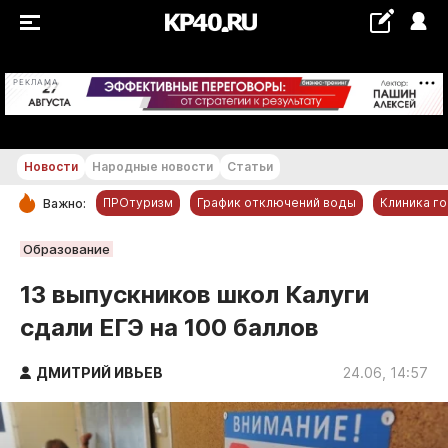
+19...+20 °С
РЕКЛАМА
Новости
Народные новости
Статьи
ПРОтуризм
График отключений воды
Клиника г
Важно:
РУБРИКИ
Образование
Обнинск
13 выпускников школ Калуги
Новости компаний
сдали ЕГЭ на 100 баллов
Статьи
Народные новости
ДМИТРИЙ ИВЬЕВ
24.06, 14:57
Авто и транспорт
Благоустройство