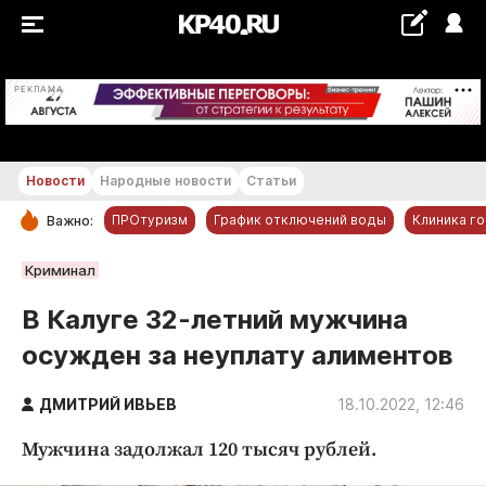
+17...+18 °С
РЕКЛАМА
Новости
Народные новости
Статьи
ПРОтуризм
График отключений воды
Клиника г
Важно:
РУБРИКИ
Криминал
Обнинск
В Калуге 32-летний мужчина
Новости компаний
осужден за неуплату алиментов
Статьи
Народные новости
ДМИТРИЙ ИВЬЕВ
18.10.2022, 12:46
Авто и транспорт
Мужчина задолжал 120 тысяч рублей.
Благоустройство