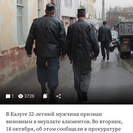
Криминал
Культура
Недвижимость и ЖКХ
Образование
Общество
Погода
Праздники
Происшествия
Спорт
Экономика и бизнес
ПРОЕКТЫ
1
3726
Блоги
В Калуге 32-летний мужчина признан
Издания
виновным в неуплате алиментов. Во вторник,
Медиаперсона
18 октября, об этом сообщили в прокуратуре