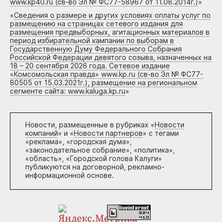
www.kp40.ru (св-во Эл № ФС77-58967 от 11.08.2014г.)
»
«
Сведения о размере и других условиях оплаты услуг по
размещению на страницах сетевого издания для
размещения предвыборных, агитационных материалов в
период избирательной кампании по выборам в
Государственную Думу Федерального Собрания
Российской Федерации девятого созыва, назначенных на
18 – 20 сентября 2026 года. Сетевое издание
«Комсомольская правда» www.kp.ru (св-во Эл № ФС77-
80505 от 15.03.2021г.), размещение на региональном
сегменте сайта: www.kaluga.kp.ru
»
Новости, размещенные в рубриках «
Новости
компаний
» и «
Новости партнеров
» с тегами
«реклама», «городская дума»,
«законодательное собрание», «политика»,
«область», «Городской голова Калуги»
публикуются на договорной, рекламно-
информационной основе.