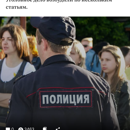
Криминал
статьям.
Культура
Недвижимость и ЖКХ
Образование
Общество
Погода
Праздники
Происшествия
Спорт
Экономика и бизнес
ПРОЕКТЫ
Блоги
Издания
Медиаперсона
0
3463