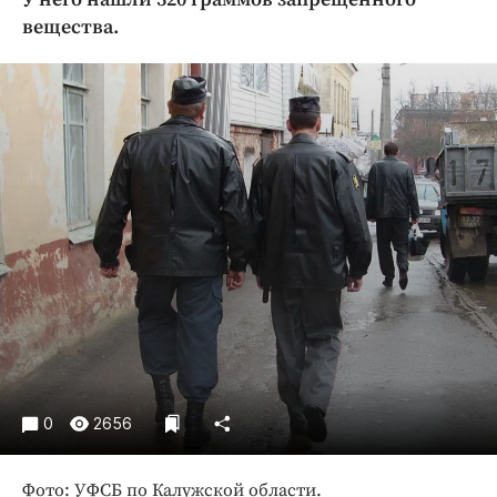
Криминал
вещества.
Культура
Недвижимость и ЖКХ
Образование
Общество
Погода
Праздники
Происшествия
Спорт
Экономика и бизнес
ПРОЕКТЫ
Блоги
0
2656
Издания
Медиаперсона
Фото: УФСБ по Калужской области.