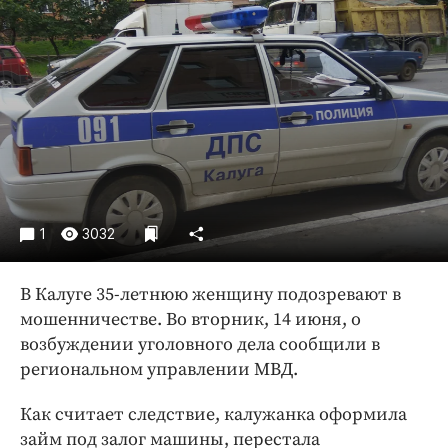
Криминал
Культура
Недвижимость и ЖКХ
Образование
Общество
Погода
Праздники
Происшествия
1
3032
Спорт
Экономика и бизнес
В Калуге 35-летнюю женщину подозревают в
мошенничестве. Во вторник, 14 июня, о
ПРОЕКТЫ
возбуждении уголовного дела сообщили в
Блоги
региональном управлении МВД.
Издания
Как считает следствие, калужанка оформила
Медиаперсона
займ под залог машины, перестала