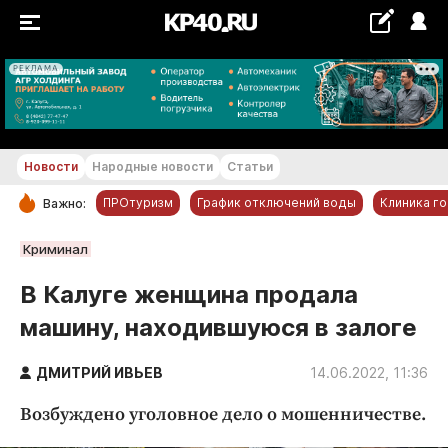
РЕКЛАМА
+22...+23 °С
Новости
Народные новости
Статьи
ПРОтуризм
График отключений воды
Клиника г
Важно:
РУБРИКИ
Криминал
Обнинск
В Калуге женщина продала
Новости компаний
машину, находившуюся в залоге
Статьи
Народные новости
ДМИТРИЙ ИВЬЕВ
14.06.2022, 11:36
Авто и транспорт
Возбуждено уголовное дело о мошенничестве.
Благоустройство