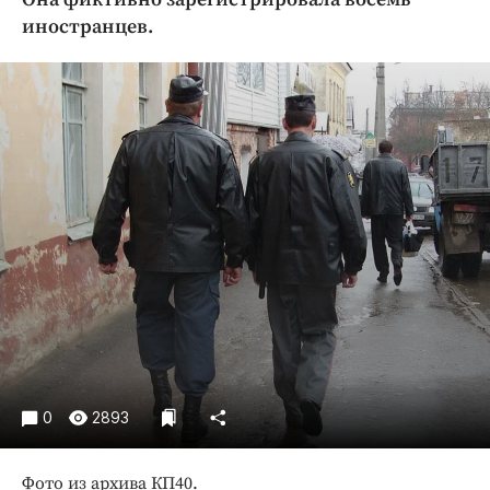
Криминал
иностранцев.
Культура
Недвижимость и ЖКХ
Образование
Общество
Погода
Праздники
Происшествия
Спорт
Экономика и бизнес
ПРОЕКТЫ
Блоги
0
2893
Издания
Медиаперсона
Фото из архива КП40.