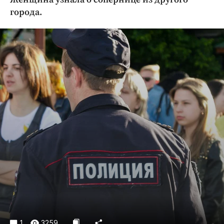
Криминал
города.
Культура
Недвижимость и ЖКХ
Образование
Общество
Погода
Праздники
Происшествия
Спорт
Экономика и бизнес
ПРОЕКТЫ
Блоги
Издания
Медиаперсона
1
3259