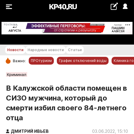
+29...+30 °С
РЕКЛАМА
Новости
Народные новости
Статьи
ПРОтуризм
График отключений воды
Клиника г
Важно:
РУБРИКИ
Криминал
Обнинск
В Калужской области помещен в
Новости компаний
СИЗО мужчина, который до
Статьи
смерти избил своего 84-летнего
Народные новости
отца
Авто и транспорт
Благоустройство
ДМИТРИЙ ИВЬЕВ
03.06.2022, 15:10