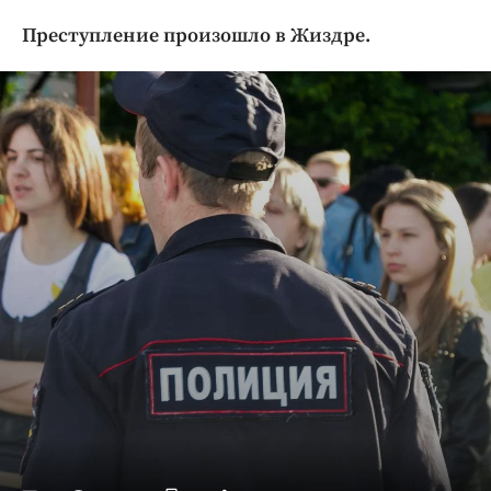
Криминал
Преступление произошло в Жиздре.
Культура
Недвижимость и ЖКХ
Образование
Общество
Погода
Праздники
Происшествия
Спорт
Экономика и бизнес
ПРОЕКТЫ
Блоги
Издания
Медиаперсона