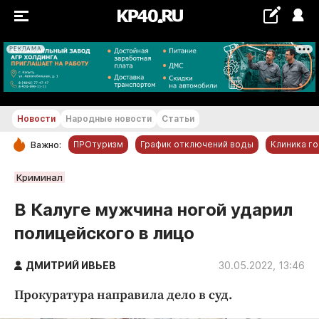
РЕКЛАМА
+29...+30 °С
Новости
Народные новости
Статьи
ПРОтуризм
График отключений воды
Клиника г
Важно:
РУБРИКИ
Криминал
Обнинск
В Калуге мужчина ногой ударил
Новости компаний
полицейского в лицо
Статьи
Народные новости
ДМИТРИЙ ИВЬЕВ
30.05.2022, 13:46
Авто и транспорт
Прокуратура направила дело в суд.
Благоустройство