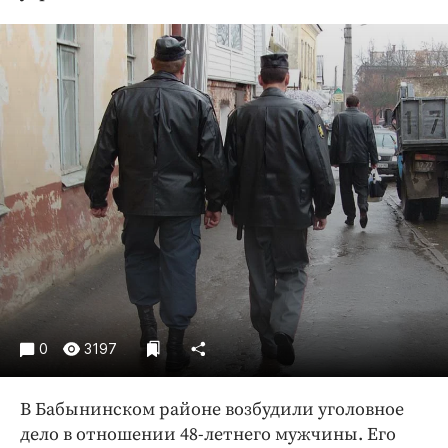
Криминал
Культура
Недвижимость и ЖКХ
Образование
Общество
Погода
Праздники
Происшествия
Спорт
Экономика и бизнес
ПРОЕКТЫ
0
3197
Блоги
Издания
В Бабынинском районе возбудили уголовное
Медиаперсона
дело в отношении 48-летнего мужчины. Его