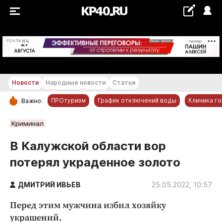
+18...+19 °С
РЕКЛАМА
Новости
Народные новости
Статьи
ПРОтуризм
График отключений воды
Клиника г
Важно:
РУБРИКИ
Криминал
Обнинск
В Калужской области вор
Новости компаний
потерял украденное золото
Статьи
Народные новости
ДМИТРИЙ ИВЬЕВ
25.05.2022, 10:57
Авто и транспорт
Перед этим мужчина избил хозяйку
Благоустройство
украшений.