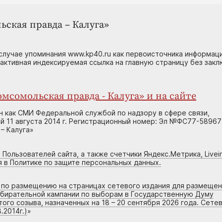
ьская правда – Калуга»
случае упоминания www.kp40.ru как первоисточника информаци
 активная индексируемая ссылка на главную страницу без зак
мсомольская правда - Калуга» и на сайте
н как СМИ Федеральной службой по надзору в сфере связи,
 11 августа 2014 г. Регистрационный номер: Эл №ФС77-58967
– Калуга»
 Пользователей сайта, а также счетчики Яндекс.Метрика, Livein
я в Политике по защите персональных данных.
г по размещению на страницах сетевого издания для размеще
збирательной кампании по выборам в Государственную Думу
го созыва, назначенных на 18 – 20 сентября 2026 года. Сете
.2014г.)
»