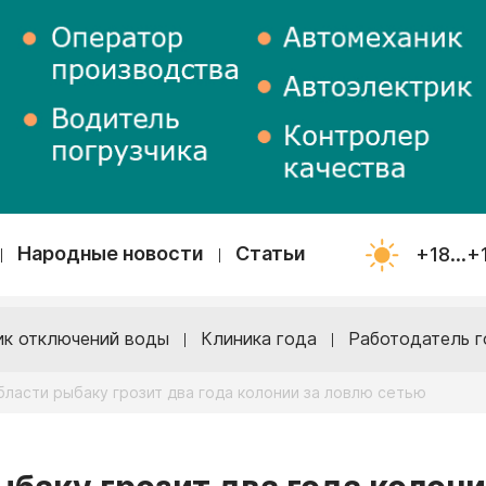
Народные новости
Статьи
+18...+
ик отключений воды
Клиника года
Работодатель г
бласти рыбаку грозит два года колонии за ловлю сетью