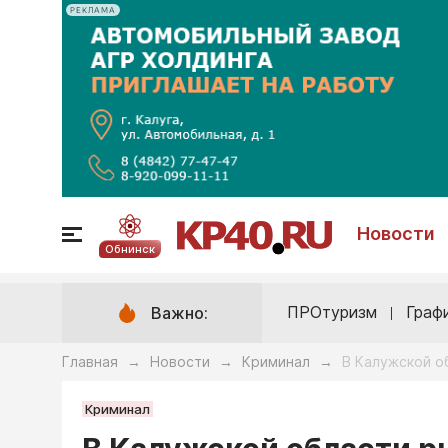
РЕКЛАМА
Новости
Обнинск
ПРОтуризм
Граф
Важно:
Главная
Новости
Криминал
В Калужской о
→
→
→
Криминал