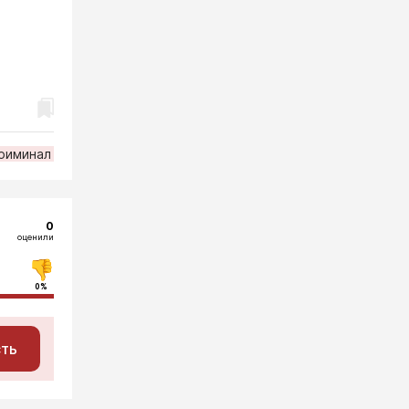
риминал
0
оценили
0%
сть