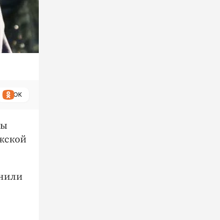
ОК
бы
ужской
енили