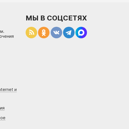
МЫ В СОЦСЕТЯХ
и.
лючения
ternet и
ния
вое