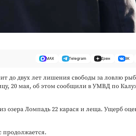
MAX
Telegram
Дзен
ВК
ит до двух лет лишения свободы за ловлю ры
ицу, 20 мая, об этом сообщили в УМВД по Кал
из озера Ломпадь 22 карася и леща. Ущерб оц
с продолжается.