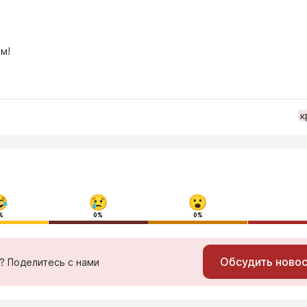
м!
к
%
0%
0%
Обсудить ново
ь? Поделитесь с нами