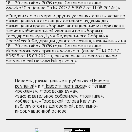
18 – 20 сентября 2026 года. Сетевое издание
www.kp40.ru (св-во Эл № ФС77-58967 от 11.08.2014г.)
»
«
Сведения о размере и других условиях оплаты услуг по
размещению на страницах сетевого издания для
размещения предвыборных, агитационных материалов в
период избирательной кампании по выборам в
Государственную Думу Федерального Собрания
Российской Федерации девятого созыва, назначенных на
18 – 20 сентября 2026 года. Сетевое издание
«Комсомольская правда» www.kp.ru (св-во Эл № ФС77-
80505 от 15.03.2021г.), размещение на региональном
сегменте сайта: www.kaluga.kp.ru
»
Новости, размещенные в рубриках «
Новости
компаний
» и «
Новости партнеров
» с тегами
«реклама», «городская дума»,
«законодательное собрание», «политика»,
«область», «Городской голова Калуги»
публикуются на договорной, рекламно-
информационной основе.