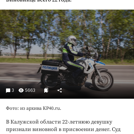
Криминал
Культура
Недвижимость и ЖКХ
Образование
Общество
Погода
Праздники
Происшествия
Спорт
Экономика и бизнес
3
5663
ПРОЕКТЫ
Фото: из архива KP40.ru.
Блоги
Издания
В Калужской области 22-летнюю девушку
Медиаперсона
признали виновной в присвоении денег. Суд