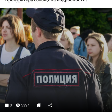
Криминал
Культура
Недвижимость и ЖКХ
Образование
Общество
Погода
Праздники
Происшествия
Спорт
Экономика и бизнес
ПРОЕКТЫ
Блоги
Издания
0
5394
Медиаперсона