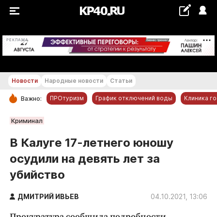
+22...+23 °С
РЕКЛАМА
Новости
Народные новости
Статьи
ПРОтуризм
График отключений воды
Клиника г
Важно:
РУБРИКИ
Криминал
Обнинск
В Калуге 17-летнего юношу
Новости компаний
осудили на девять лет за
Статьи
убийство
Народные новости
Авто и транспорт
ДМИТРИЙ ИВЬЕВ
04.10.2021, 13:06
Благоустройство
Прокуратура сообщила подробности.