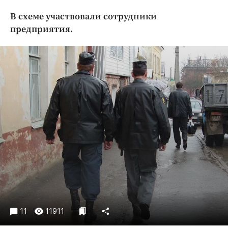
Криминал
В схеме участвовали сотрудники
Культура
предприятия.
Недвижимость и ЖКХ
Образование
Общество
Погода
Праздники
Происшествия
Спорт
Экономика и бизнес
ПРОЕКТЫ
Блоги
Издания
11
11911
Медиаперсона