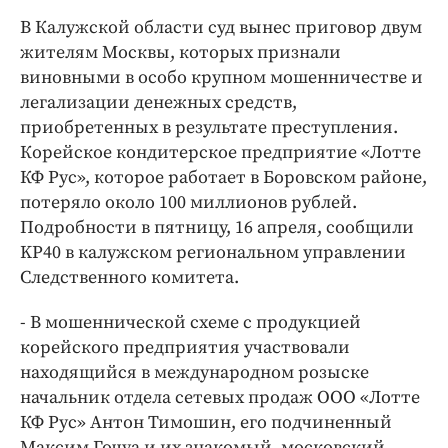
Интересное чтиво
В Калужской области суд вынес приговор двум
Клиника года
жителям Москвы, которых признали
Бренд года
виновными в особо крупном мошенничестве и
Работодатель года
легализации денежных средств,
приобретенных в результате преступления.
Корейское кондитерское предприятие «Лотте
КФ Рус», которое работает в Боровском районе,
потеряло около 100 миллионов рублей.
Подробности в пятницу, 16 апреля, сообщили
KP40 в калужском региональном управлении
Следственного комитета.
- В мошеннической схеме с продукцией
корейского предприятия участвовали
находящийся в международном розыске
начальник отдела сетевых продаж ООО «Лотте
КФ Рус» Антон Тимошин, его подчиненный
Максим Гочуа и их знакомый, московский