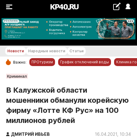
РЕКЛАМА
+29...+30 °С
Новости
Народные новости
Статьи
ПРОтуризм
График отключений воды
Клиника г
Важно:
РУБРИКИ
Криминал
Обнинск
В Калужской области
Новости компаний
мошенники обманули корейскую
Статьи
фирму «Лотте КФ Рус» на 100
Народные новости
миллионов рублей
Авто и транспорт
Благоустройство
ДМИТРИЙ ИВЬЕВ
16.04.2021, 10:34