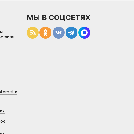
МЫ В СОЦСЕТЯХ
и.
лючения
ternet и
ния
вое