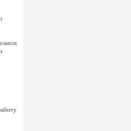
о
 смеси
и
,
работу