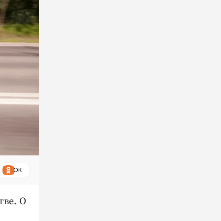
ОК
тве. О
о