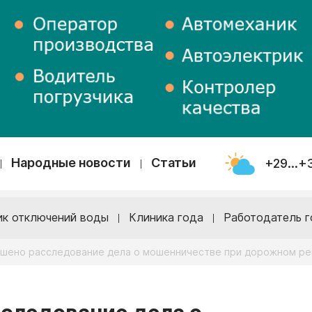
Народные новости
Статьи
+29...+
ик отключений воды
Клиника года
Работодатель г
ршено расследование дела о мошенничестве при дорожном р