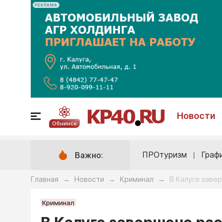
РЕКЛАМА
Новости
Обнинск
ПРОтуризм
Граф
Важно:
Главная
Новости
Криминал
В Калуге заве
→
→
→
Криминал