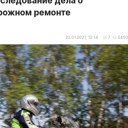
сследование дела о
рожном ремонте
20.01.2021, 12:14
7
5450