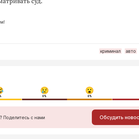
матривать суд.
м!
криминал
авто
%
0%
0%
Обсудить ново
ь? Поделитесь с нами