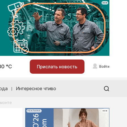
30 °С
Прислать новость
Войти
ода
Интересное чтиво
емонте
РЕКЛАМА