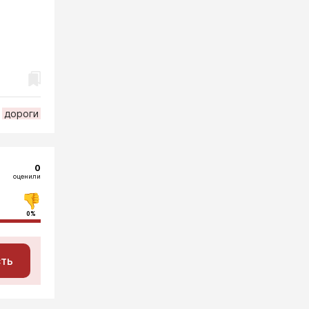
дороги
0
оценили
0%
сть