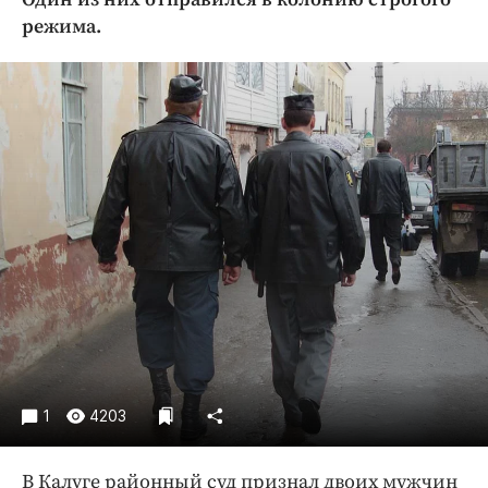
Криминал
режима.
Культура
Недвижимость и ЖКХ
Образование
Общество
Погода
Праздники
Происшествия
Спорт
Экономика и бизнес
ПРОЕКТЫ
Блоги
1
4203
Издания
Медиаперсона
В Калуге районный суд признал двоих мужчин