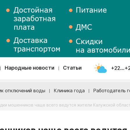
Народные новости
Статьи
+22...+
ик отключений воды
Клиника года
Работодатель г
одки мошенников чаще всего ведутся жители Калужской облас