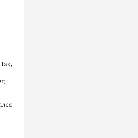
Так,
ец
ался