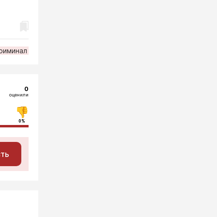
риминал
0
оценили
0%
сть