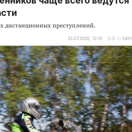
енников чаще всего ведутся
асти
аях дистанционных преступлений.
23.07.2020, 12:10
3
5431