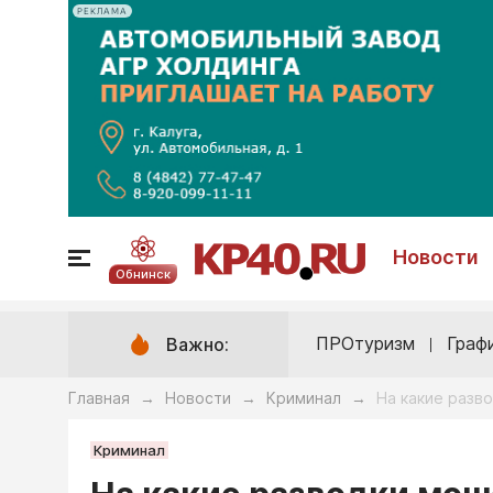
РЕКЛАМА
Новости
Обнинск
ПРОтуризм
Граф
Важно:
Главная
Новости
Криминал
На какие разв
→
→
→
Криминал