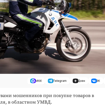
MAX
Telegram
Дзен
ВК
твами мошенников при покупке товаров в
юля, в областном УМВД.