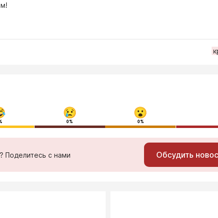
м!
к
%
0%
0%
Обсудить ново
ь? Поделитесь с нами