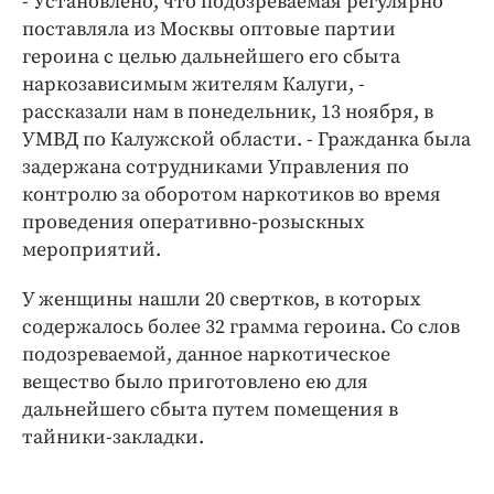
- Установлено, что подозреваемая регулярно
Интересное чтиво
поставляла из Москвы оптовые партии
Клиника года
героина с целью дальнейшего его сбыта
Бренд года
наркозависимым жителям Калуги, -
Работодатель года
рассказали нам в понедельник, 13 ноября, в
УМВД по Калужской области. - Гражданка была
задержана сотрудниками Управления по
контролю за оборотом наркотиков во время
проведения оперативно-розыскных
мероприятий.
У женщины нашли 20 свертков, в которых
содержалось более 32 грамма героина. Со слов
подозреваемой, данное наркотическое
вещество было приготовлено ею для
дальнейшего сбыта путем помещения в
тайники-закладки.