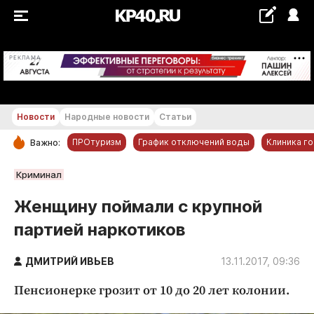
+18...+19 °С
РЕКЛАМА
Новости
Народные новости
Статьи
ПРОтуризм
График отключений воды
Клиника г
Важно:
РУБРИКИ
Криминал
Обнинск
Женщину поймали с крупной
Новости компаний
партией наркотиков
Статьи
Народные новости
ДМИТРИЙ ИВЬЕВ
13.11.2017, 09:36
Авто и транспорт
Пенсионерке грозит от 10 до 20 лет колонии.
Благоустройство