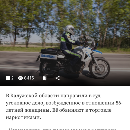
Криминал
Культура
Недвижимость и ЖКХ
Образование
Общество
Погода
Праздники
Происшествия
Спорт
2
8415
Экономика и бизнес
ПРОЕКТЫ
В Калужской области направили в суд
уголовное дело, возбуждённое в отношении 56-
Блоги
летней женщины. Её обвиняют в торговле
Издания
наркотиками.
Медиаперсона