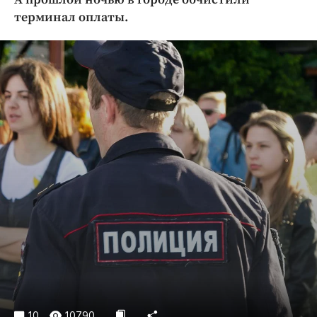
Криминал
терминал оплаты.
Культура
Недвижимость и ЖКХ
Образование
Общество
Погода
Праздники
Происшествия
Спорт
Экономика и бизнес
ПРОЕКТЫ
Блоги
Издания
Медиаперсона
10
10790