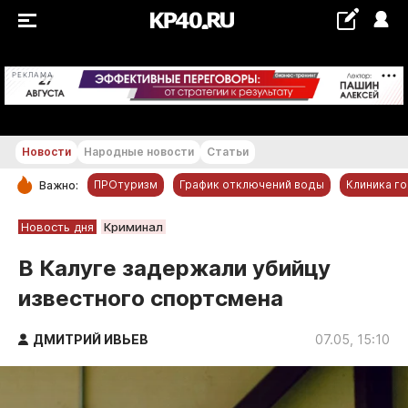
+21...+22 °С
РЕКЛАМА
Новости
Народные новости
Статьи
ПРОтуризм
График отключений воды
Клиника г
Важно:
РУБРИКИ
Новость дня
Криминал
Обнинск
В Калуге задержали убийцу
Новости компаний
известного спортсмена
Статьи
Народные новости
ДМИТРИЙ ИВЬЕВ
07.05, 15:10
Авто и транспорт
Благоустройство