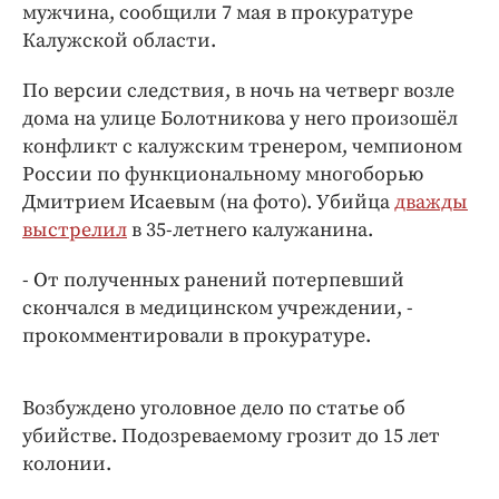
Интересное чтиво
мужчина, сообщили 7 мая в прокуратуре
Калужской области.
Клиника года
Бренд года
По версии следствия, в ночь на четверг возле
Работодатель года
дома на улице Болотникова у него произошёл
конфликт с калужским тренером, чемпионом
России по функциональному многоборью
Дмитрием Исаевым (на фото). Убийца
дважды
выстрелил
в 35-летнего калужанина.
- От полученных ранений потерпевший
скончался в медицинском учреждении, -
прокомментировали в прокуратуре.
Возбуждено уголовное дело по статье об
убийстве. Подозреваемому грозит до 15 лет
колонии.