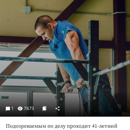
Криминал
Культура
Недвижимость и ЖКХ
Образование
Общество
Погода
Праздники
Происшествия
Спорт
Экономика и бизнес
ПРОЕКТЫ
Блоги
1
7873
Издания
Медиаперсона
Подозреваемым по делу проходит 41-летний