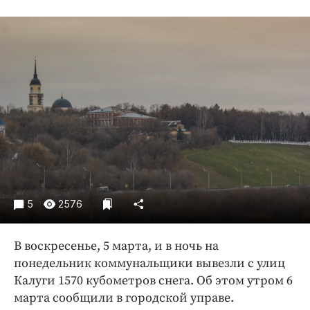
Криминал
Культура
Недвижимость и ЖКХ
Образование
Общество
Погода
Праздники
Происшествия
Спорт
Экономика и бизнес
5
2576
ПРОЕКТЫ
В воскресенье, 5 марта, и в ночь на
Блоги
понедельник коммунальщики вывезли с улиц
Издания
Калуги 1570 кубометров снега. Об этом утром 6
Медиаперсона
марта сообщили в городской управе.