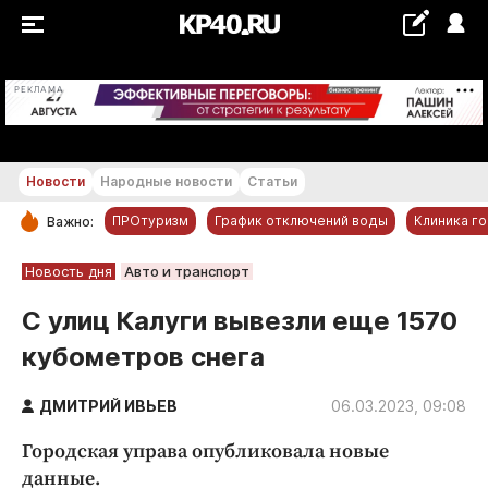
+20...+21 °С
РЕКЛАМА
Новости
Народные новости
Статьи
ПРОтуризм
График отключений воды
Клиника г
Важно:
РУБРИКИ
Новость дня
Авто и транспорт
Обнинск
С улиц Калуги вывезли еще 1570
Новости компаний
кубометров снега
Статьи
Народные новости
ДМИТРИЙ ИВЬЕВ
06.03.2023, 09:08
Авто и транспорт
Городская управа опубликовала новые
Благоустройство
данные.