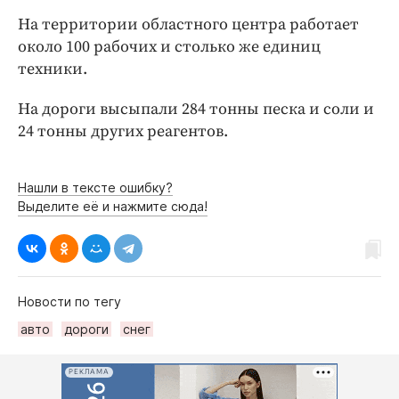
Интересное чтиво
На территории областного центра работает
Клиника года
около 100 рабочих и столько же единиц
Бренд года
техники.
Работодатель года
На дороги высыпали 284 тонны песка и соли и
24 тонны других реагентов.
Нашли в тексте ошибку?
Выделите её и нажмите сюда!
Новости по тегу
авто
дороги
снег
РЕКЛАМА