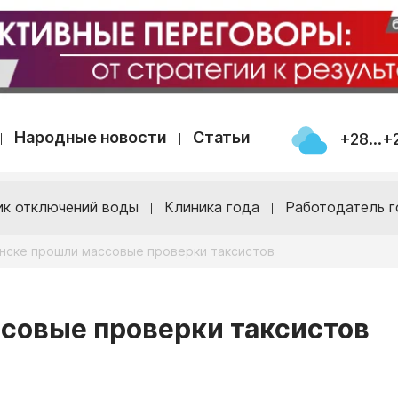
Народные новости
Статьи
+28...+
ик отключений воды
Клиника года
Работодатель г
нске прошли массовые проверки таксистов
совые проверки таксистов