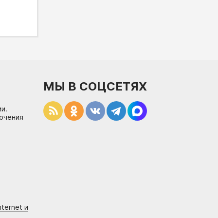
МЫ В СОЦСЕТЯХ
и.
лючения
ternet и