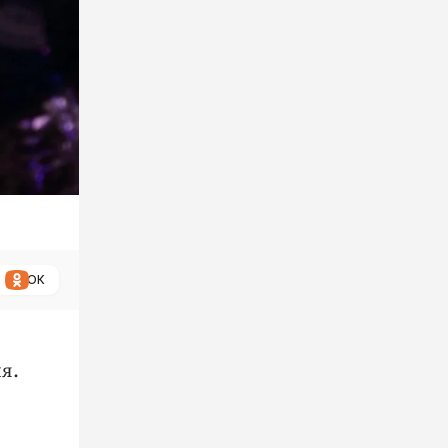
ОК
я.