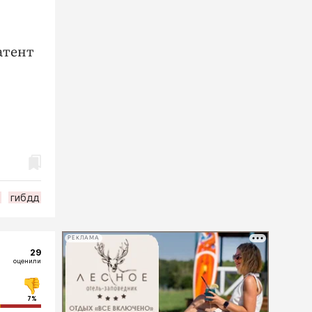
атент
гибдд
РЕКЛАМА
29
оценили
7%