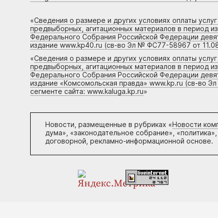
«
Сведения о размере и других условиях оплаты услу
предвыборных, агитационных материалов в период и
Федерального Собрания Российской Федерации девято
издание www.kp40.ru (св-во Эл № ФС77-58967 от 11.08
«
Сведения о размере и других условиях оплаты услу
предвыборных, агитационных материалов в период и
Федерального Собрания Российской Федерации девято
издание «Комсомольская правда» www.kp.ru (св-во Эл
сегменте сайта: www.kaluga.kp.ru
»
Новости, размещенные в рубриках «
Новости ком
дума», «законодательное собрание», «политика»,
договорной, рекламно-информационной основе.