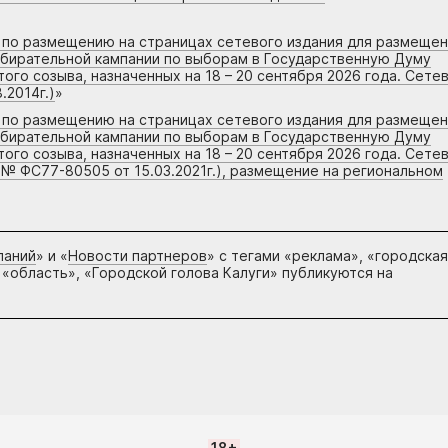
г по размещению на страницах сетевого издания для размеще
збирательной кампании по выборам в Государственную Думу
го созыва, назначенных на 18 – 20 сентября 2026 года. Сете
.2014г.)
»
г по размещению на страницах сетевого издания для размеще
збирательной кампании по выборам в Государственную Думу
го созыва, назначенных на 18 – 20 сентября 2026 года. Сете
 № ФС77-80505 от 15.03.2021г.), размещение на региональном
паний
» и «
Новости партнеров
» с тегами «реклама», «городская
 «область», «Городской голова Калуги» публикуются на
18+