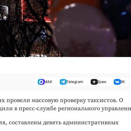
MAX
Telegram
Дзен
ВК
х провели массовую проверку таксистов. О
бщили в пресс-службе регионального управлени
ля, составлены девять административных