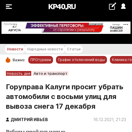
+18...+19 °С
РЕКЛАМА
Новости
Народные новости
Статьи
ПРОтуризм
График отключений воды
Клиника г
Важно:
РУБРИКИ
Новость дня
Авто и транспорт
Обнинск
Горуправа Калуги просит убрать
Новости компаний
автомобили с восьми улиц для
Статьи
вывоза снега 17 декабря
Народные новости
Авто и транспорт
ДМИТРИЙ ИВЬЕВ
16.12.2021, 21:23
Благоустройство
Работы пройдут ночью.