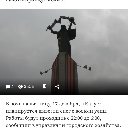
Криминал
Культура
Недвижимость и ЖКХ
Образование
Общество
Погода
Праздники
Происшествия
Спорт
Экономика и бизнес
4
3505
ПРОЕКТЫ
В ночь на пятницу, 17 декабря, в Калуге
Блоги
планируется вывезти снег с восьми улиц.
Издания
Работы будут проходить с 22:00 до 6:00,
Медиаперсона
сообщили в управлении городского хозяйства.