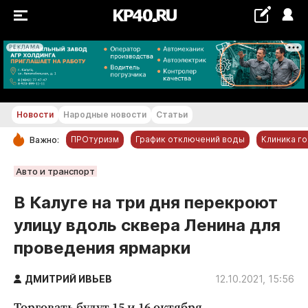
РЕКЛАМА
+29...+30 °С
Новости
Народные новости
Статьи
ПРОтуризм
График отключений воды
Клиника г
Важно:
РУБРИКИ
Авто и транспорт
Обнинск
В Калуге на три дня перекроют
Новости компаний
улицу вдоль сквера Ленина для
Статьи
проведения ярмарки
Народные новости
Авто и транспорт
ДМИТРИЙ ИВЬЕВ
12.10.2021, 15:56
Благоустройство
Торговать будут 15 и 16 октября.