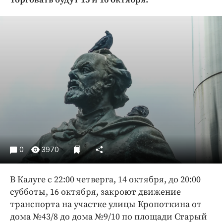
Криминал
Культура
Недвижимость и ЖКХ
Образование
Общество
Погода
Праздники
Происшествия
Спорт
Экономика и бизнес
0
3970
ПРОЕКТЫ
В Калуге с 22:00 четверга, 14 октября, до 20:00
Блоги
субботы, 16 октября, закроют движение
Издания
транспорта на участке улицы Кропоткина от
Медиаперсона
дома №43/8 до дома №9/10 по площади Старый