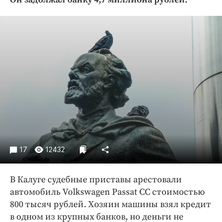
Криминал
Культура
Недвижимость и ЖКХ
Образование
Общество
Погода
Праздники
Происшествия
Спорт
Экономика и бизнес
17
12432
ПРОЕКТЫ
В Калуге судебные приставы арестовали
Блоги
автомобиль Volkswagen Passat CC стоимостью
Издания
800 тысяч рублей. Хозяин машины взял кредит
Медиаперсона
в одном из крупных банков, но деньги не