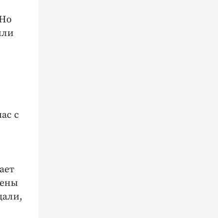
 Но
или
час с
ает
лены
щали,