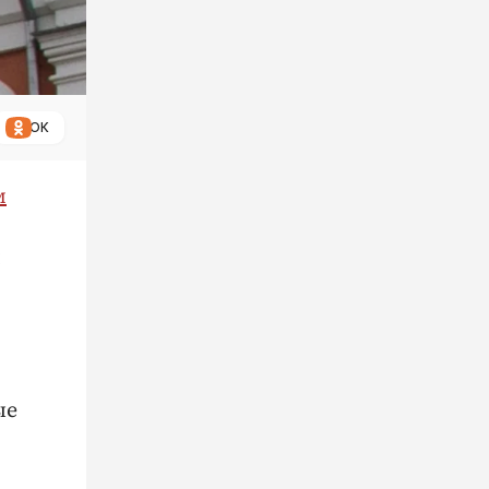
ОК
м
и
ые