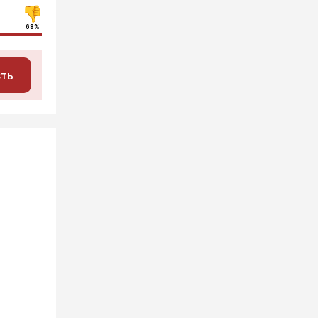
68%
сть