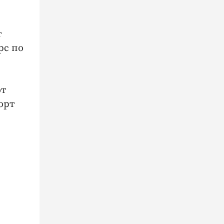
с
т
рс по
ют
орт