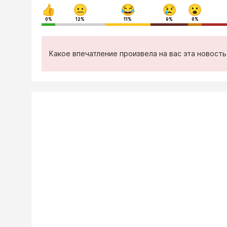
0%
12%
11%
9%
0%
Какое впечатление произвела на вас эта новост