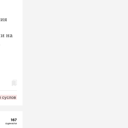
ния
ли на
,
л суслов
167
оценили