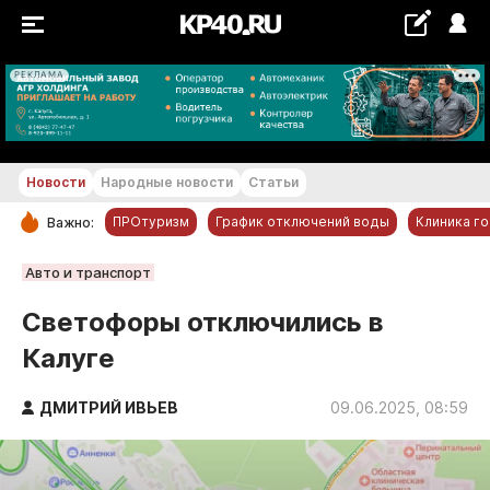
РЕКЛАМА
+24...+25 °С
Новости
Народные новости
Статьи
ПРОтуризм
График отключений воды
Клиника г
Важно:
РУБРИКИ
Авто и транспорт
Обнинск
Светофоры отключились в
Новости компаний
Калуге
Статьи
Народные новости
ДМИТРИЙ ИВЬЕВ
09.06.2025, 08:59
Авто и транспорт
Благоустройство