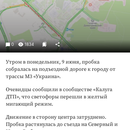
Криминал
Культура
Недвижимость и ЖКХ
Образование
Общество
0
1834
Погода
Праздники
Утром в понедельник, 9 июня, пробка
Происшествия
собралась на подъездной дороге к городу от
Спорт
трассы М3 «Украина».
Экономика и бизнес
Очевидцы сообщили в сообществе «Калуга
ПРОЕКТЫ
ДТП», что светофоры перешли в желтый
мигающий режим.
Блоги
Издания
Движение в сторону центра затруднено.
Медиаперсона
Пробка растянулась до съезда на Северный и