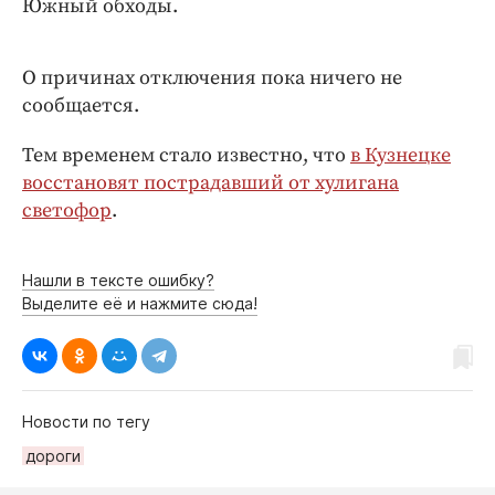
Южный обходы.
Интересное чтиво
Клиника года
Бренд года
О причинах отключения пока ничего не
сообщается.
Работодатель года
Тем временем стало известно, что
в Кузнецке
восстановят пострадавший от хулигана
светофор
.
Нашли в тексте ошибку?
Выделите её и нажмите сюда!
Новости по тегу
дороги