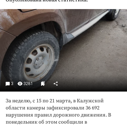
Криминал
Культура
Недвижимость и ЖКХ
Образование
Общество
Погода
Праздники
Происшествия
Спорт
Экономика и бизнес
3
3281
ПРОЕКТЫ
За неделю, с 15 по 21 марта, в Калужской
Блоги
области камеры зафиксировали 36 692
Издания
нарушения правил дорожного движения. В
Медиаперсона
понедельник об этом сообщили в