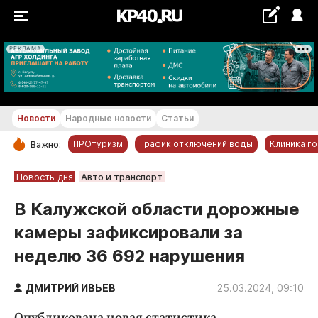
РЕКЛАМА
+29...+30 °С
Новости
Народные новости
Статьи
ПРОтуризм
График отключений воды
Клиника г
Важно:
РУБРИКИ
Новость дня
Авто и транспорт
Обнинск
В Калужской области дорожные
Новости компаний
камеры зафиксировали за
Статьи
неделю 36 692 нарушения
Народные новости
Авто и транспорт
ДМИТРИЙ ИВЬЕВ
25.03.2024, 09:10
Благоустройство
Опубликована новая статистика.