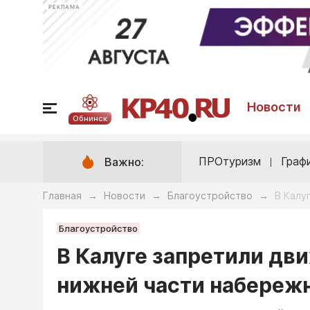
РЕКЛАМА
Новости
Обнинск
ПРОтуризм
Граф
Важно:
Главная
Новости
Благоустройство
В Калу
→
→
→
Благоустройство
В Калуге запретили дв
нижней части набереж