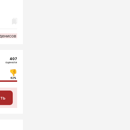
денисов
407
оценили
62%
сть