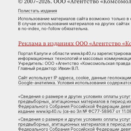
© 2007–2026. ООО «Агентство «Комсомол
Полистать издания
Использование материалов сайта возможно только в 
В случае использования материалов на других сайтах
в no-index, no-follow обязательна.
Реклама в изданиях ООО «Агентство «Ко
Портал Калуги и области www.kp40.ru зарегистрирова
информационных технологий и массовых коммуникаций
Учредитель: ООО «Агентство «Комсомольская правда 
Главный редактор: Ивкин В.П.
Сайт использует IP адреса, cookie, данные геолокации
Google-анатилика. Условия использования содержатс
«
Сведения о размере и других условиях оплаты услу
предвыборных, агитационных материалов в период и
Федерального Собрания Российской Федерации девято
издание www.kp40.ru (св-во Эл № ФС77-58967 от 11.08
«
Сведения о размере и других условиях оплаты услу
предвыборных, агитационных материалов в период и
Федерального Собрания Российской Федерации девято