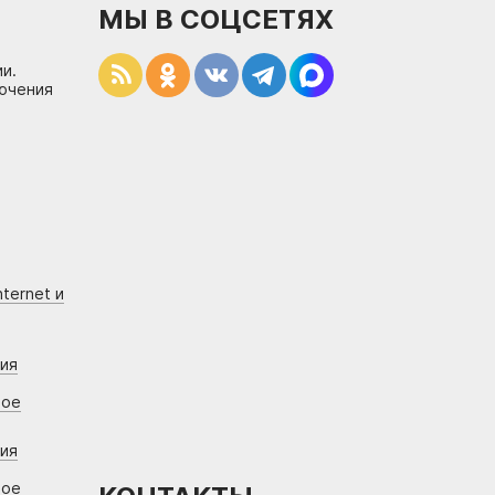
МЫ В СОЦСЕТЯХ
и.
лючения
ternet и
ния
вое
ния
вое