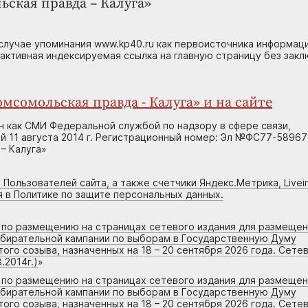
ьская правда – Калуга»
случае упоминания www.kp40.ru как первоисточника информаци
 активная индексируемая ссылка на главную страницу без зак
мсомольская правда - Калуга» и на сайте
н как СМИ Федеральной службой по надзору в сфере связи,
 11 августа 2014 г. Регистрационный номер: Эл №ФС77-58967
– Калуга»
 Пользователей сайта, а также счетчики Яндекс.Метрика, Livein
я в Политике по защите персональных данных.
г по размещению на страницах сетевого издания для размеще
збирательной кампании по выборам в Государственную Думу
го созыва, назначенных на 18 – 20 сентября 2026 года. Сете
.2014г.)
»
г по размещению на страницах сетевого издания для размеще
збирательной кампании по выборам в Государственную Думу
го созыва, назначенных на 18 – 20 сентября 2026 года. Сете