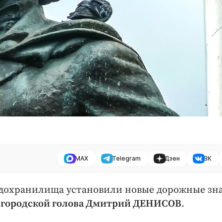
MAX
Telegram
Дзен
ВК
одохранилища установили новые дорожные зна
л
городской голова Дмитрий ДЕНИСОВ
.