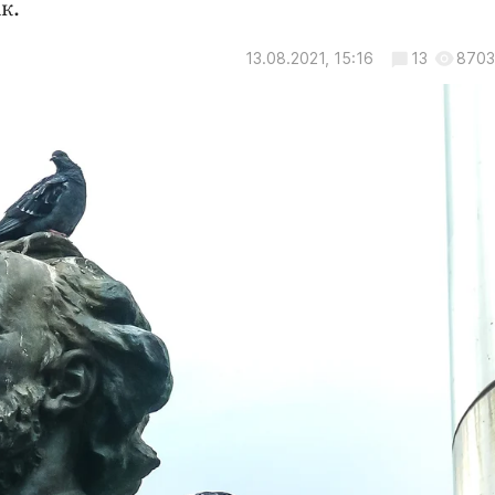
к.
13.08.2021, 15:16
13
8703