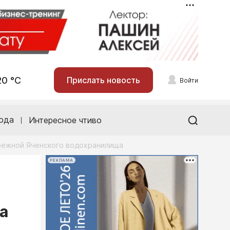
20 °С
Прислать новость
Войти
ода
Интересное чтиво
ережной Яченского водохранилища
РЕКЛАМА
а