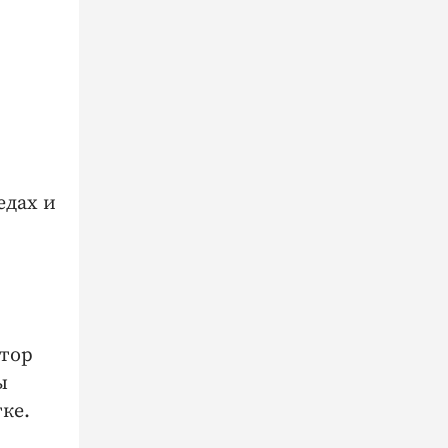
едах и
атор
ы
ке.