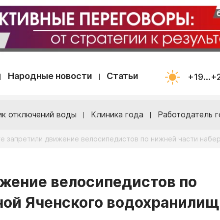
Народные новости
Статьи
+19...+
ик отключений воды
Клиника года
Работодатель г
ге запретили движение велосипедистов по нижней части наб
ижение велосипедистов по
ной Яченского водохранилищ