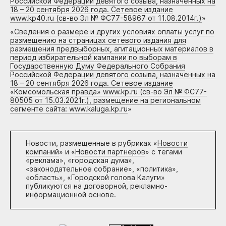
Российской Федерации девятого созыва, назначенных на
18 – 20 сентября 2026 года. Сетевое издание
www.kp40.ru (св-во Эл № ФС77-58967 от 11.08.2014г.)
»
«
Сведения о размере и других условиях оплаты услуг по
размещению на страницах сетевого издания для
размещения предвыборных, агитационных материалов в
период избирательной кампании по выборам в
Государственную Думу Федерального Собрания
Российской Федерации девятого созыва, назначенных на
18 – 20 сентября 2026 года. Сетевое издание
«Комсомольская правда» www.kp.ru (св-во Эл № ФС77-
80505 от 15.03.2021г.), размещение на региональном
сегменте сайта: www.kaluga.kp.ru
»
Новости, размещенные в рубриках «
Новости
компаний
» и «
Новости партнеров
» с тегами
«реклама», «городская дума»,
«законодательное собрание», «политика»,
«область», «Городской голова Калуги»
публикуются на договорной, рекламно-
информационной основе.