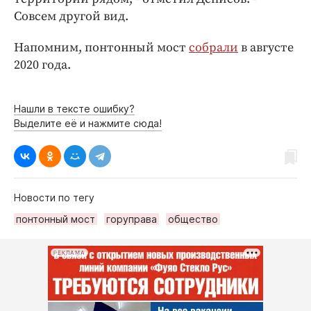
Интересное чтиво
Совсем другой вид.
Клиника года
Бренд года
Напомним, понтонный мост
собрали
в августе
2020 года.
Работодатель года
Нашли в тексте ошибку?
Выделите её и нажмите сюда!
Новости по тегу
понтонный мост
горуправа
общество
РЕКЛАМА