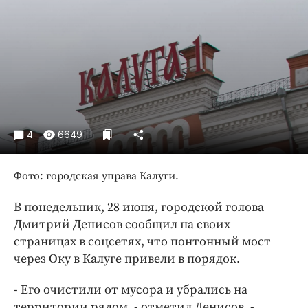
Криминал
Культура
Недвижимость и ЖКХ
Образование
Общество
Погода
Праздники
4
6649
Происшествия
Спорт
Фото: городская управа Калуги.
Экономика и бизнес
В понедельник, 28 июня, городской голова
ПРОЕКТЫ
Дмитрий Денисов сообщил на своих
страницах в соцсетях, что понтонный мост
Блоги
через Оку в Калуге привели в порядок.
Издания
- Его очистили от мусора и убрались на
Медиаперсона
территории рядом, - отметил Денисов. -