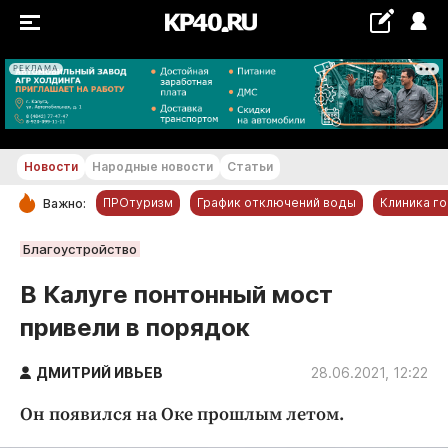
РЕКЛАМА
+23...+24 °С
Новости
Народные новости
Статьи
ПРОтуризм
График отключений воды
Клиника г
Важно:
РУБРИКИ
Благоустройство
Обнинск
В Калуге понтонный мост
Новости компаний
привели в порядок
Статьи
Народные новости
ДМИТРИЙ ИВЬЕВ
28.06.2021, 12:22
Авто и транспорт
Он появился на Оке прошлым летом.
Благоустройство