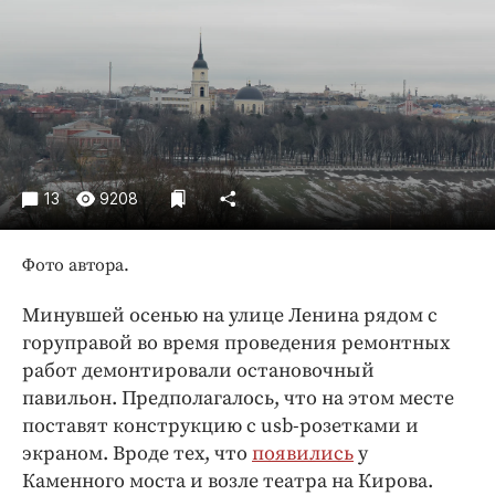
Криминал
Культура
Недвижимость и ЖКХ
Образование
Общество
Погода
13
9208
Праздники
Происшествия
Фото автора.
Спорт
Экономика и бизнес
Минувшей осенью на улице Ленина рядом с
горуправой во время проведения ремонтных
ПРОЕКТЫ
работ демонтировали остановочный
павильон. Предполагалось, что на этом месте
Блоги
поставят конструкцию с usb-розетками и
Издания
экраном. Вроде тех, что
появились
у
Медиаперсона
Каменного моста и возле театра на Кирова.