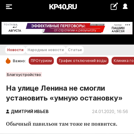
+29...+30 °С
РЕКЛАМА
Новости
Народные новости
Статьи
ПРОтуризм
График отключений воды
Клиника г
Важно:
РУБРИКИ
Благоустройство
Обнинск
На улице Ленина не смогли
Новости компаний
установить «умную остановку»
Статьи
Народные новости
ДМИТРИЙ ИВЬЕВ
24.01.2020, 16:56
Авто и транспорт
Обычный павильон там тоже не появится.
Благоустройство