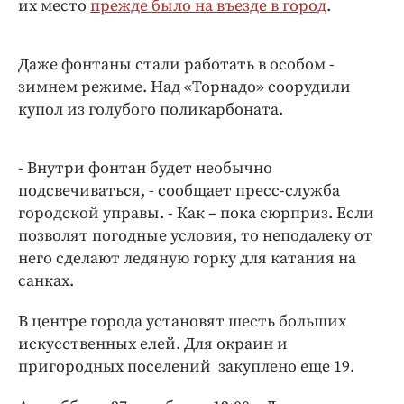
их место
Интересное чтиво
прежде было на въезде в город
.
Клиника года
Бренд года
Даже фонтаны стали работать в особом -
зимнем режиме. Над «Торнадо» соорудили
Работодатель года
купол из голубого поликарбоната.
- Внутри фонтан будет необычно
подсвечиваться, - сообщает пресс-служба
городской управы. - Как – пока сюрприз. Если
позволят погодные условия, то неподалеку от
него сделают ледяную горку для катания на
санках.
В центре города установят шесть больших
искусственных елей. Для окраин и
пригородных поселений закуплено еще 19.