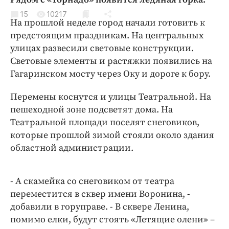
Криминал
15
10217
На прошлой неделе город начали готовить к
Культура
предстоящим праздникам. На центральных
Недвижимость и ЖКХ
улицах развесили световые конструкции.
Образование
Световые элементы и растяжки появились на
Общество
Гагаринском мосту через Оку и дороге к бору.
Погода
Перемены коснутся и улицы Театральной. На
Праздники
пешеходной зоне подсветят дома. На
Происшествия
Театральной площади поселят снеговиков,
Спорт
которые прошлой зимой стояли около здания
Экономика и бизнес
областной администрации.
ПРОЕКТЫ
- А скамейка со снеговиком от театра
Блоги
переместится в сквер имени Воронина, -
Издания
добавили в горуправе. - В сквере Ленина,
Медиаперсона
помимо елки, будут стоять «Летящие олени» –