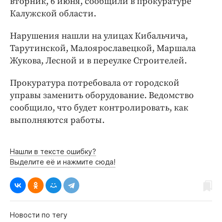
вторник, 6 июня, сообщили в прокуратуре
Интересное чтиво
Калужской области.
Клиника года
Бренд года
Нарушения нашли на улицах Кибальчича,
Работодатель года
Тарутинской, Малоярославецкой, Маршала
Жукова, Лесной и в переулке Строителей.
Прокуратура потребовала от городской
управы заменить оборудование. Ведомство
сообщило, что будет контролировать, как
выполняются работы.
Нашли в тексте ошибку?
Выделите её и нажмите сюда!
Новости по тегу