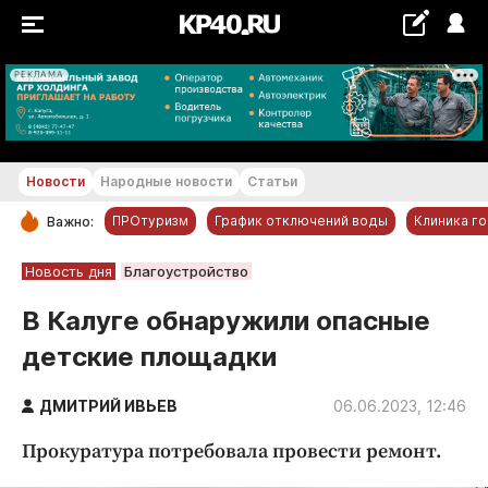
РЕКЛАМА
+29...+30 °С
Новости
Народные новости
Статьи
ПРОтуризм
График отключений воды
Клиника г
Важно:
РУБРИКИ
Новость дня
Благоустройство
Обнинск
В Калуге обнаружили опасные
Новости компаний
детские площадки
Статьи
Народные новости
ДМИТРИЙ ИВЬЕВ
06.06.2023, 12:46
Авто и транспорт
Прокуратура потребовала провести ремонт.
Благоустройство