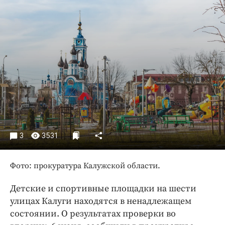
Криминал
Культура
Недвижимость и ЖКХ
Образование
Общество
Погода
Праздники
Происшествия
Спорт
3
3531
Экономика и бизнес
ПРОЕКТЫ
Фото: прокуратура Калужской области.
Блоги
Детские и спортивные площадки на шести
Издания
улицах Калуги находятся в ненадлежащем
Медиаперсона
состоянии. О результатах проверки во