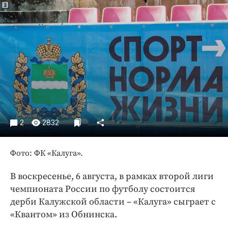
Криминал
Культура
Недвижимость и ЖКХ
Образование
Общество
Погода
Праздники
Происшествия
2
2832
Спорт
Экономика и бизнес
Фото: ФК «Калуга».
ПРОЕКТЫ
В воскресенье, 6 августа, в рамках второй лиги
Блоги
чемпионата России по футболу состоится
Издания
дерби Калужской области – «Калуга» сыграет с
«Квантом» из Обнинска.
Медиаперсона