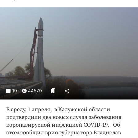
Криминал
Культура
Недвижимость и ЖКХ
Образование
Общество
Погода
Праздники
Происшествия
Спорт
Экономика и бизнес
19
44579
ПРОЕКТЫ
В среду, 1 апреля, в Калужской области
Блоги
подтвердили два новых случая заболевания
Издания
коронавирусной инфекцией COVID-19. Об
Медиаперсона
этом сообщил врио губернатора Владислав