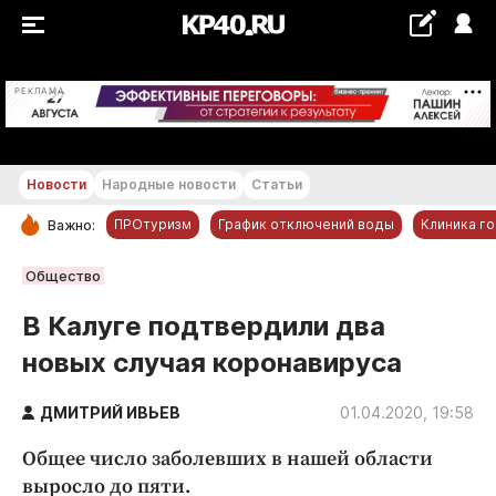
+23...+24 °С
РЕКЛАМА
Новости
Народные новости
Статьи
ПРОтуризм
График отключений воды
Клиника г
Важно:
РУБРИКИ
Общество
Обнинск
В Калуге подтвердили два
Новости компаний
новых случая коронавируса
Статьи
Народные новости
ДМИТРИЙ ИВЬЕВ
01.04.2020, 19:58
Авто и транспорт
Общее число заболевших в нашей области
Благоустройство
выросло до пяти.