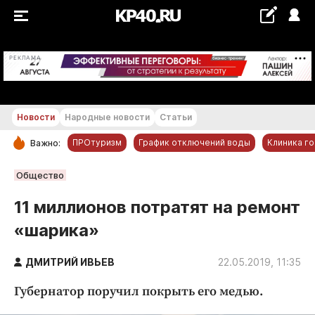
+23...+24 °С
РЕКЛАМА
Новости
Народные новости
Статьи
ПРОтуризм
График отключений воды
Клиника г
Важно:
РУБРИКИ
Общество
Обнинск
11 миллионов потратят на ремонт
Новости компаний
«шарика»
Статьи
Народные новости
ДМИТРИЙ ИВЬЕВ
22.05.2019, 11:35
Авто и транспорт
Губернатор поручил покрыть его медью.
Благоустройство