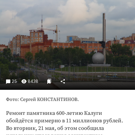
Криминал
Культура
Недвижимость и ЖКХ
Образование
Общество
Погода
Праздники
Происшествия
Спорт
25
8438
Экономика и бизнес
ПРОЕКТЫ
Фото: Сергей КОНСТАНТИНОВ.
Блоги
Ремонт памятника 600-летию Калуги
Издания
обойдётся примерно в 11 миллионов рублей.
Медиаперсона
Во вторник, 21 мая, об этом сообщила