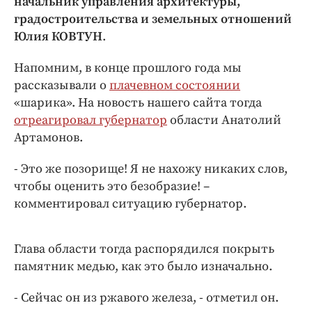
начальник управления архитектуры,
Интересное чтиво
градостроительства и земельных отношений
Клиника года
Юлия КОВТУН
.
Бренд года
Работодатель года
Напомним, в конце прошлого года мы
рассказывали о
плачевном состоянии
«шарика». На новость нашего сайта тогда
отреагировал губернатор
области Анатолий
Артамонов.
- Это же позорище! Я не нахожу никаких слов,
чтобы оценить это безобразие! –
комментировал ситуацию губернатор.
Глава области тогда распорядился покрыть
памятник медью, как это было изначально.
- Сейчас он из ржавого железа, - отметил он.