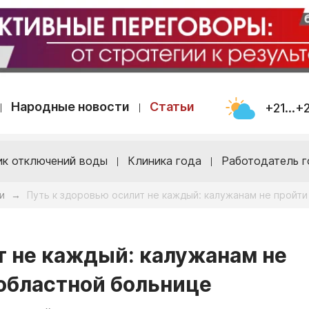
Народные новости
Статьи
+21...+
ик отключений воды
Клиника года
Работодатель г
и
Путь к здоровью осилит не каждый: калужанам не пройти
→
т не каждый: калужанам не
 областной больнице