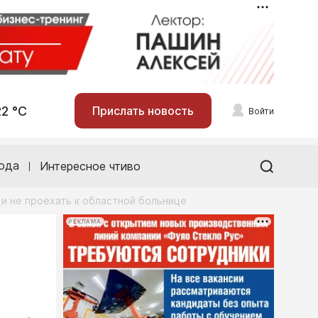
22 °С
Прислать новость
Войти
ода
Интересное чтиво
 и не проехать к областной больнице
РЕКЛАМА