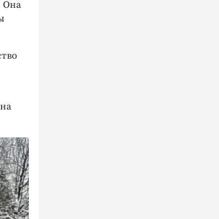
. Она
ы
ство
 на