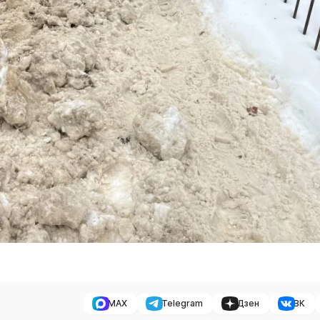
MAX
Telegram
Дзен
ВК