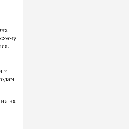
ена
 схему
тся.
и и
ходам
ние на