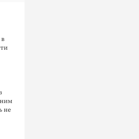
 в
ети
в
дним
ь не