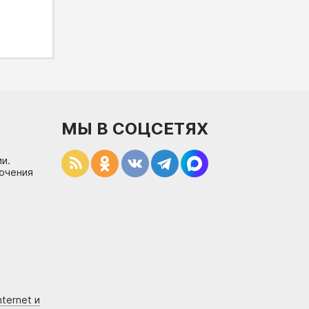
МЫ В СОЦСЕТЯХ
и.
лючения
ternet и