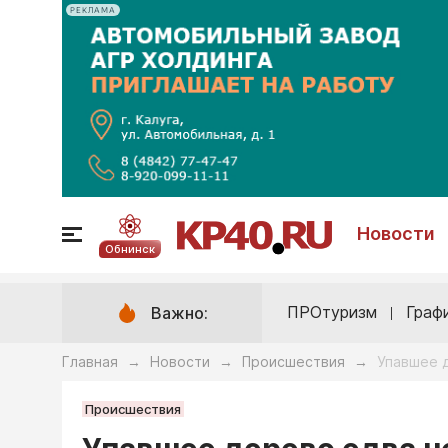
РЕКЛАМА
Новости
Обнинск
ПРОтуризм
Граф
Важно:
Главная
Новости
Происшествия
Упавшее 
→
→
→
Происшествия