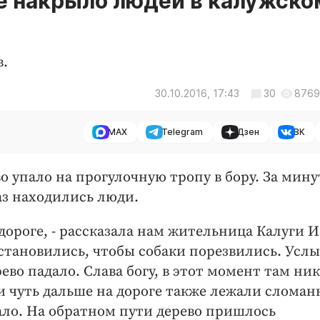
е накрыло людей в калужско
в.
30.10.2016, 17:43
30
8769
MAX
Telegram
Дзен
ВК
во упало на прогулочную тропу в бору. За мину
раз находились люди.
 дороге, - рассказала нам жительница Калуги 
остановились, чтобы собаки порезвились. Усл
рево падало. Слава богу, в этот момент там ни
 чуть дальше на дороге также лежали сломан
ало. На обратном пути дерево пришлось