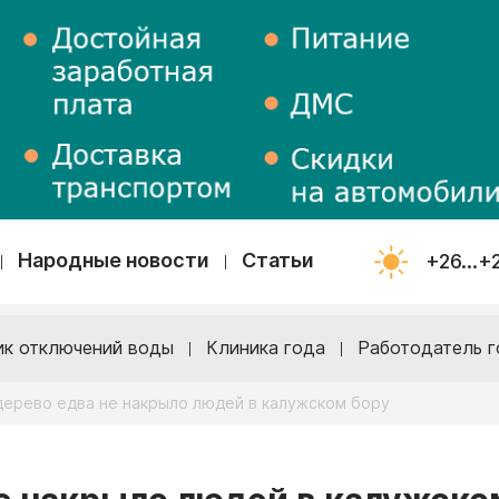
Народные новости
Статьи
+26...+
ик отключений воды
Клиника года
Работодатель г
дерево едва не накрыло людей в калужском бору