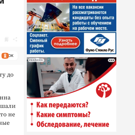
м
ОК
РЕКЛАМА
ту до
Инна
ышали
кто не
ные