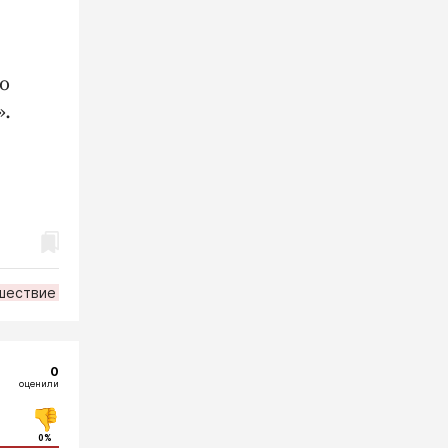
о
».
шествие
0
оценили
0%