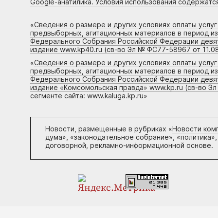
Google-анатилика. Условия использования содержатс
«
Сведения о размере и других условиях оплаты услу
предвыборных, агитационных материалов в период и
Федерального Собрания Российской Федерации девято
издание www.kp40.ru (св-во Эл № ФС77-58967 от 11.08
«
Сведения о размере и других условиях оплаты услу
предвыборных, агитационных материалов в период и
Федерального Собрания Российской Федерации девято
издание «Комсомольская правда» www.kp.ru (св-во Эл
сегменте сайта: www.kaluga.kp.ru
»
Новости, размещенные в рубриках «
Новости ком
дума», «законодательное собрание», «политика»,
договорной, рекламно-информационной основе.