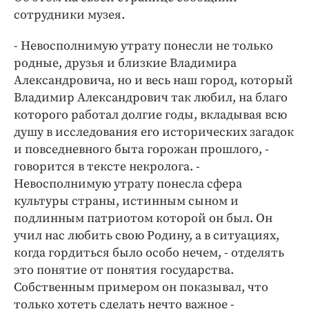
Интересное чтиво
сотрудники музея.
Клиника года
Бренд года
- Невосполнимую утрату понесли не только
родные, друзья и близкие Владимира
Работодатель года
Александровича, но и весь наш город, который
Владимир Александрович так любил, на благо
которого работал долгие годы, вкладывая всю
душу в исследования его исторических загадок
и повседневного быта горожан прошлого, -
говорится в тексте некролога. -
Невосполнимую утрату понесла сфера
культуры страны, истинным сыном и
подлинным патриотом которой он был. Он
учил нас любить свою Родину, а в ситуациях,
когда гордиться было особо нечем, - отделять
это понятие от понятия государства.
Собственным примером он показывал, что
только хотеть сделать нечто важное -