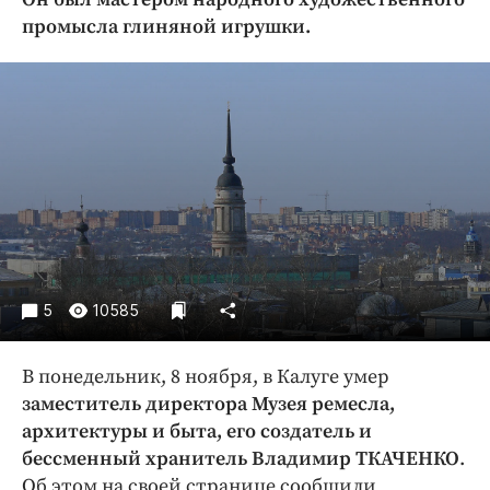
Криминал
промысла глиняной игрушки.
Культура
Недвижимость и ЖКХ
Образование
Общество
Погода
Праздники
Происшествия
Спорт
Экономика и бизнес
5
10585
ПРОЕКТЫ
В понедельник, 8 ноября, в Калуге умер
Блоги
заместитель директора Музея ремесла,
Издания
архитектуры и быта, его создатель и
бессменный хранитель Владимир ТКАЧЕНКО
.
Медиаперсона
Об этом на своей странице сообщили