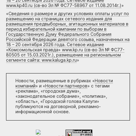
18 – 20 сентября 2026 года. Сетевое издание
www.kp40.ru (св-во Эл № ФС77-58967 от 11.08.2014г.)
»
«
Сведения о размере и других условиях оплаты услуг по
размещению на страницах сетевого издания для
размещения предвыборных, агитационных материалов в
период избирательной кампании по выборам в
Государственную Думу Федерального Собрания
Российской Федерации девятого созыва, назначенных на
18 – 20 сентября 2026 года. Сетевое издание
«Комсомольская правда» www.kp.ru (св-во Эл № ФС77-
80505 от 15.03.2021г.), размещение на региональном
сегменте сайта: www.kaluga.kp.ru
»
Новости, размещенные в рубриках «
Новости
компаний
» и «
Новости партнеров
» с тегами
«реклама», «городская дума»,
«законодательное собрание», «политика»,
«область», «Городской голова Калуги»
публикуются на договорной, рекламно-
информационной основе.