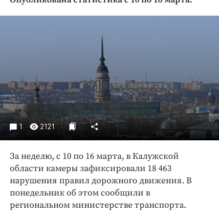
Криминал
Культура
Недвижимость и ЖКХ
Образование
Общество
Погода
Праздники
Происшествия
Спорт
1
2121
Экономика и бизнес
За неделю, с 10 по 16 марта, в Калужской
ПРОЕКТЫ
области камеры зафиксировали 18 463
Блоги
нарушения правил дорожного движения. В
Издания
понедельник об этом сообщили в
региональном министерстве транспорта.
Медиаперсона