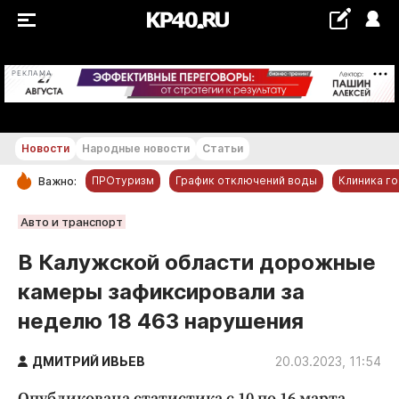
+22...+23 °С
РЕКЛАМА
Новости
Народные новости
Статьи
ПРОтуризм
График отключений воды
Клиника г
Важно:
РУБРИКИ
Авто и транспорт
Обнинск
В Калужской области дорожные
Новости компаний
камеры зафиксировали за
Статьи
неделю 18 463 нарушения
Народные новости
Авто и транспорт
ДМИТРИЙ ИВЬЕВ
20.03.2023, 11:54
Благоустройство
Опубликована статистика с 10 по 16 марта.