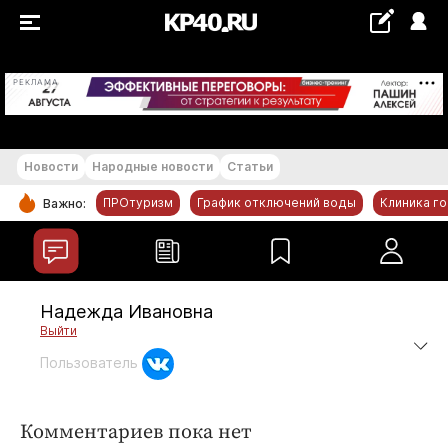
+20...+21 °С
РЕКЛАМА
Новости
Народные новости
Статьи
ПРОтуризм
График отключений воды
Клиника г
Важно:
РУБРИКИ
Обнинск
Надежда Ивановна
Новости компаний
Выйти
Статьи
Пользователь
Народные новости
Авто и транспорт
Комментариев пока нет
Благоустройство