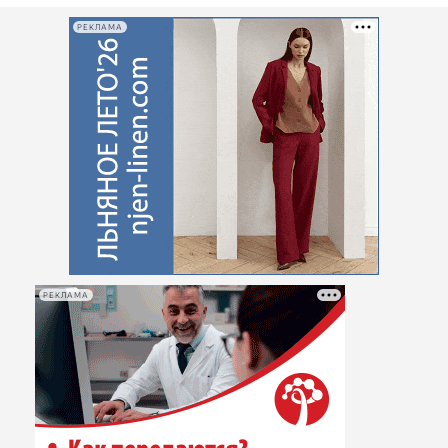
Криминал
РЕКЛАМА
Культура
Недвижимость и ЖКХ
Образование
Общество
Погода
Праздники
Происшествия
Спорт
Экономика и бизнес
РЕКЛАМА
ПРОЕКТЫ
Блоги
Издания
Медиаперсона