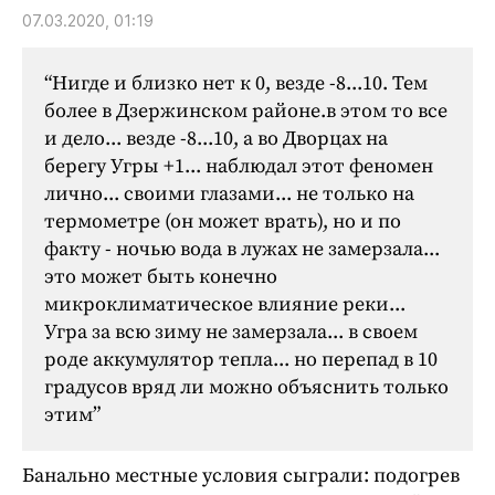
Криминал
07.03.2020, 01:19
Культура
Недвижимость и ЖКХ
“Нигде и близко нет к 0, везде -8...10. Тем
более в Дзержинском районе.в этом то все
Образование
и дело... везде -8...10, а во Дворцах на
Общество
берегу Угры +1... наблюдал этот феномен
Погода
лично... своими глазами... не только на
Праздники
термометре (он может врать), но и по
Происшествия
факту - ночью вода в лужах не замерзала...
это может быть конечно
Спорт
микроклиматическое влияние реки...
Экономика и бизнес
Угра за всю зиму не замерзала... в своем
ПРОЕКТЫ
роде аккумулятор тепла... но перепад в 10
градусов вряд ли можно объяснить только
Блоги
этим”
Издания
Медиаперсона
Банально местные условия сыграли: подогрев