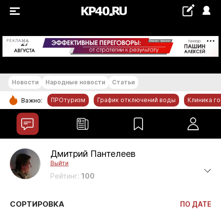
+22...+23 °С
РЕКЛАМА
Новости
Народные новости
Статьи
ПРОтуризм
График отключений воды
Клиника г
Важно:
РУБРИКИ
Обнинск
Новости компаний
Дмитрий Пантелеев
Выйти
Статьи
Рейтинг:
100
Народные новости
Авто и транспорт
СОРТИРОВКА
ПО ДАТЕ
Благоустройство