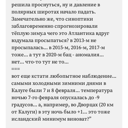
решила проснуться, ну и давление в
полярных широтах начало падать.
Замечательно же, что синоптики
заблаговременно спрогнозировали
тёплую зиму.а чего это Атлантика вдруг
вздумала просыпаться? в 2013-м не
просыпалась... в 2015-м, 2016-м, 2017-м
тоже... а тут в 2020-м бац - аномалия...
нет... что-то тут не то...
===
вот еще кстати любопытное наблюдение...
самыми холодными зимними днями в
Калуге были 7 и 8 февраля... температура
ночью 7-го февраля опускалась до -9
градусов... а, например, во Дворцах (20 км
от Калуги) в эту ночь было +1... это тоже
исландский минимум виноват?”