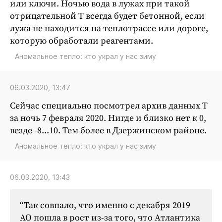
Интересное чтиво
или ключи. Ночью вода в лужах при такой
отрицательной Т всегда будет бетонной, если
Клиника года
лужа не находится на теплотрассе или дороге,
Бренд года
которую обработали реагентами.
Работодатель года
Аномальное тепло: кто украл у нас зиму
06.03.2020, 13:47
Сейчас специально посмотрел архив данных Т
за ночь 7 февраля 2020. Нигде и близко нет к 0,
везде -8...10. Тем более в Дзержинском районе.
Аномальное тепло: кто украл у нас зиму
06.03.2020, 13:43
“Так совпало, что именно с декабря 2019
АО пошла в рост из-за того, что Атлантика