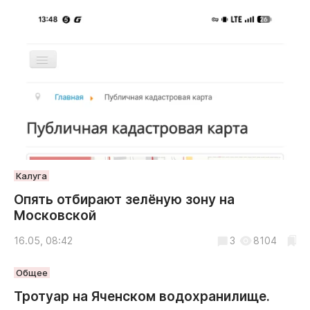
Криминал
Культура
Недвижимость и ЖКХ
Образование
Общество
Погода
Праздники
Происшествия
Спорт
Калуга
Экономика и бизнес
Опять отбирают зелёную зону на
Московской
ПРОЕКТЫ
16.05, 08:42
3
8104
Блоги
Издания
Общее
Медиаперсона
Тротуар на Яченском водохранилище.