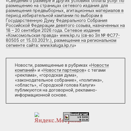
«
Сведения о размере и других условиях оплаты услуг по
размещению на страницах сетевого издания для
размещения предвыборных, агитационных материалов в
период избирательной кампании по выборам в
Государственную Думу Федерального Собрания
Российской Федерации девятого созыва, назначенных на
18 – 20 сентября 2026 года. Сетевое издание
«Комсомольская правда» www.kp.ru (св-во Эл № ФС77-
80505 от 15.03.2021г.), размещение на региональном
сегменте сайта: www.kaluga.kp.ru
»
Новости, размещенные в рубриках «
Новости
компаний
» и «
Новости партнеров
» с тегами
«реклама», «городская дума»,
«законодательное собрание», «политика»,
«область», «Городской голова Калуги»
публикуются на договорной, рекламно-
информационной основе.