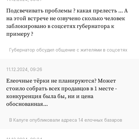
Интересное чтиво
Подсвечивать проблемы ? какая прелесть ... А
Клиника года
на этой встрече не озвучено сколько человек
Бренд года
заблокировано в соцсетях губернатора к
Работодатель года
примеру ?
Губернатор обсудил общение с жителями в соцсетях
11.12.2024, 09:26
Елеочные тёрки не планируются? Может
стоило собрать всех продавцов в 1 месте -
конкуренция была бы, ни и цена
обоснованная...
В Калуге опубликовали адреса 14 елочных базаров