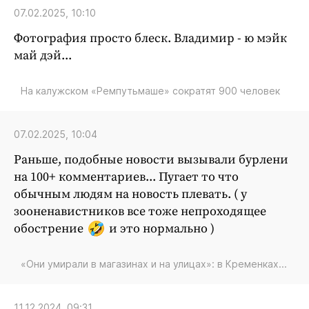
Криминал
07.02.2025, 10:10
Культура
Фотография просто блеск. Владимир - ю мэйк
Недвижимость и ЖКХ
май дэй...
Образование
На калужском «Ремпутьмаше» сократят 900 человек
Общество
Погода
Праздники
07.02.2025, 10:04
Происшествия
Раньше, подобные новости вызывали бурлени
Спорт
на 100+ комментариев... Пугает то что
обычным людям на новость плевать. ( у
Экономика и бизнес
зооненавистников все тоже непроходящее
ПРОЕКТЫ
обострение
и это нормально )
Блоги
«Они умирали в магазинах и на улицах»: в Кременках...
Издания
Медиаперсона
11.12.2024, 09:31