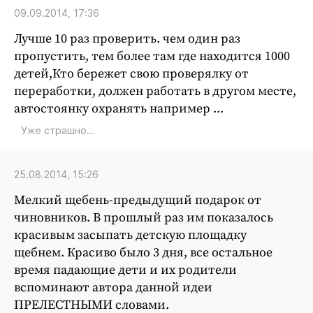
Криминал
09.09.2014, 17:36
Культура
Лучше 10 раз проверить. чем один раз
Недвижимость и ЖКХ
пропустить, тем более там где находится 1000
Образование
детей,Кто бережет свою проверялку от
переработки, должен работать в другом месте,
Общество
автостоянку охранять например ...
Погода
Уже страшно...
Праздники
Происшествия
25.08.2014, 15:26
Спорт
Экономика и бизнес
Мелкий щебень-предыдущий подарок от
чиновников. В прошлый раз им показалось
ПРОЕКТЫ
красивым засыпать детскую площадку
щебнем. Красиво было 3 дня, все остальное
Блоги
время падающие дети и их родители
Издания
вспоминают автора данной идеи
Медиаперсона
ПРЕЛЕСТНЫМИ словами.