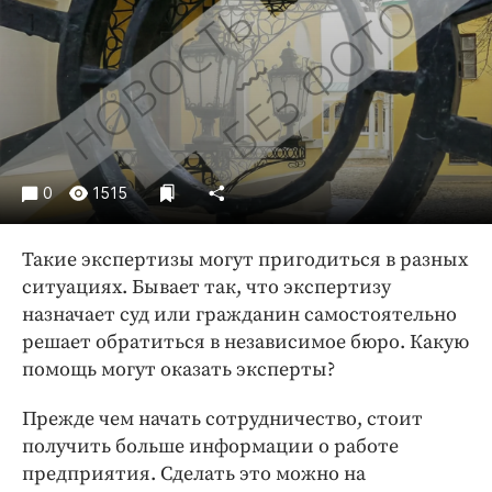
Криминал
Культура
Недвижимость и ЖКХ
Образование
Общество
Погода
0
1515
Праздники
Происшествия
Такие экспертизы могут пригодиться в разных
Спорт
ситуациях. Бывает так, что экспертизу
Экономика и бизнес
назначает суд или гражданин самостоятельно
решает обратиться в независимое бюро. Какую
ПРОЕКТЫ
помощь могут оказать эксперты?
Блоги
Прежде чем начать сотрудничество, стоит
Издания
получить больше информации о работе
Медиаперсона
предприятия. Сделать это можно на