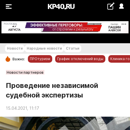
+26...+27 °С
РЕКЛАМА
Новости
Народные новости
Статьи
ПРОтуризм
График отключений воды
Клиника г
Важно:
РУБРИКИ
Новости партнеров
Обнинск
Проведение независимой
Новости компаний
судебной экспертизы
Статьи
Народные новости
15.04.2021, 11:17
Авто и транспорт
Благоустройство